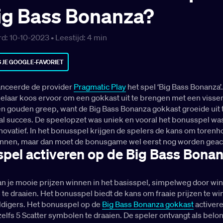
ig Bass Bonanza?
d: 10-10-2023 •
Leestijd:
4
min
 JE GOOGLE-FAVORIET
anceerde de provider
Pragmatic Play
het spel ‘Big Bass Bonanza’
elaar koos ervoor om een gokkast uit te brengen met een visse
en gouden greep, want de Big Bass Bonanza gokkast groeide uit 
aal succes. De speelopzet was uniek en vooral het bonusspel wa
novatief. In het bonusspel krijgen de spelers de kans om toren
winnen, maar dan moet de bonusgame wel eerst nog worden geac
pel activeren op de Big Bass Bona
an je mooie prijzen winnen in het basisspel, simpelweg door w
te draaien. Het bonusspel biedt de kans om fraaie prijzen te w
digers. Het bonusspel op de
Big Bass Bonanza gokkast
activer
 zelfs 5 Scatter symbolen te draaien. De speler ontvangt als belon