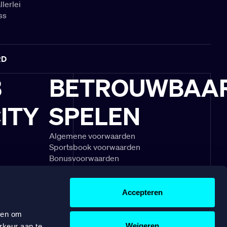
lerlei
ss
RD
B
BETROUWBAA
ITY
SPELEN
Algemene voorwaarden
Sportsbook voorwaarden
Bonusvoorwaarden
schouwingen
Speel Verantwoord
gels & uitleg
Klachtenregeling
divisie
Veelgestelde vragen
Accepteren
OVER ONS
WERKEN BIJ
 en om
Weigeren
rkeur aan te