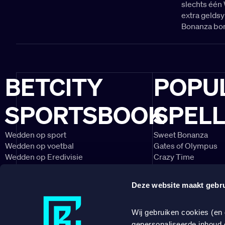
slechts één 
extra geldsy
Bonanza bon
BETCITY
POPU
SPORTSBOOK
SPEL
Wedden op sport
Sweet Bonanza
Wedden op voetbal
Gates of Olympus
Wedden op Eredivisie
Crazy Time
Wedden op Ajax
Lightning Roulette
Wedden op PSV
Big Bass Bonanza
Deze website maakt gebru
Wedden op Feyenoord
Book of Dead
CONTACT
NIEUWSBRIEF
Wij gebruiken cookies (en
gepersonaliseerde inhoud 