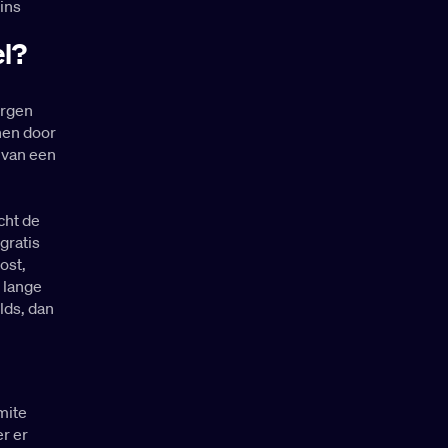
pins
l?
ergen
nen door
 van een
cht de
gratis
ost,
 lange
lds, dan
mite
r er