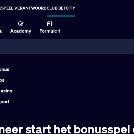
S
SPEEL VERANTWOORD
CLUB BETCITY
a
Academy
Formule 1
eer start het bonusspel