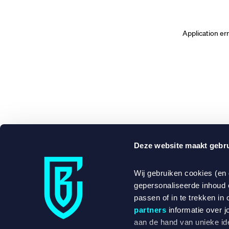
Application er
Deze website maakt gebru
Wij gebruiken cookies (en
gepersonaliseerde inhoud 
passen of in te trekken in 
partners
informatie over j
aan de hand van unieke ide