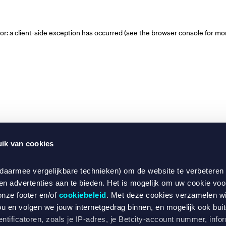
ror: a client-side exception has occurred (see the browser console for mo
ik van cookies
 daarmee vergelijkbare technieken) om de website te verbeteren
en advertenties aan te bieden. Het is mogelijk om uw cookie voo
onze footer en/of
cookiebeleid
. Met deze cookies verzamelen w
ou en volgen we jouw internetgedrag binnen, en mogelijk ook bui
ntificatoren, zoals je IP-adres, je Betcity-account nummer, infor