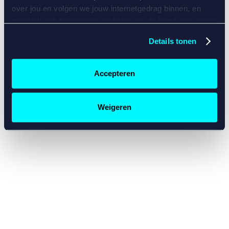
console for more information)
.
over jou en volgen we jouw internetgedrag binnen, en
mogelijk ook buiten onze website aan de hand van unieke
identificatoren, zoals je IP-adres, je Betcity-account
Details tonen
nummer, informatie over je browser, je apparaat of je
besturingssysteem. Wij bouwen zo jouw persoonlijke
profiel op. Hiermee passen wij onze website en
Accepteren
communicatie aan op jouw voorkeuren. Ook kunnen we
zo gerichte advertenties laten zien op basis van jouw
recente internetgedrag. Specifiek gebruiken wij en onze
Weigeren
partners de data voor de volgende doeleinden:
Advertentie- en contentmeting, inzichten in het publiek
en in productontwikkeling;
Gepersonaliseerde content;
Gepersonaliseerde advertenties;
Sociale media functionaliteit.
Lees hierover meer in
ons
cookiebeleid
en
privacybeleid
.