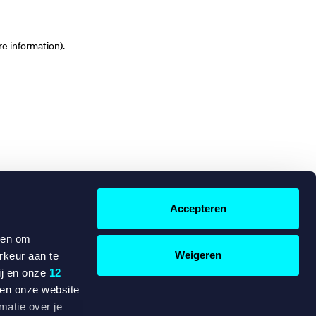
re information)
.
Accepteren
 en om
Weigeren
rkeur aan te
ij en onze
12
ten onze website
matie over je