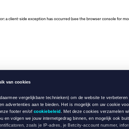
ror: a client-side exception has occurred (see the browser console for mo
ik van cookies
 daarmee vergelijkbare technieken) om de website te verbeteren
en advertenties aan te bieden. Het is mogelijk om uw cookie voo
onze footer en/of
cookiebeleid
. Met deze cookies verzamelen w
ou en volgen we jouw internetgedrag binnen, en mogelijk ook bui
ntificatoren, zoals je IP-adres, je Betcity-account nummer, infor