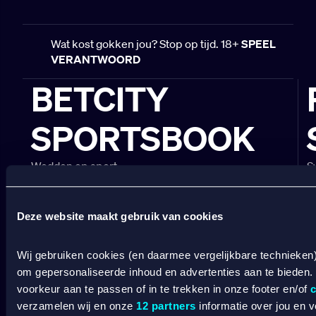
Wat kost gokken jou? Stop op tijd. 18+
SPEEL
VERANTWOORD
BETCITY
SPORTSBOOK
Wedden op sport
S
Wedden op voetbal
G
Wedden op Eredivisie
C
Wedden op Ajax
L
Deze website maakt gebruik van cookies
Wedden op PSV
B
Wedden op Feyenoord
B
Wij gebruiken cookies (en daarmee vergelijkbare technieken
om gepersonaliseerde inhoud en advertenties aan te bieden.
CASINO
voorkeur aan te passen of in te trekken in onze footer en/of
c
verzamelen wij en onze
12 partners
informatie over jou en 
Online casino