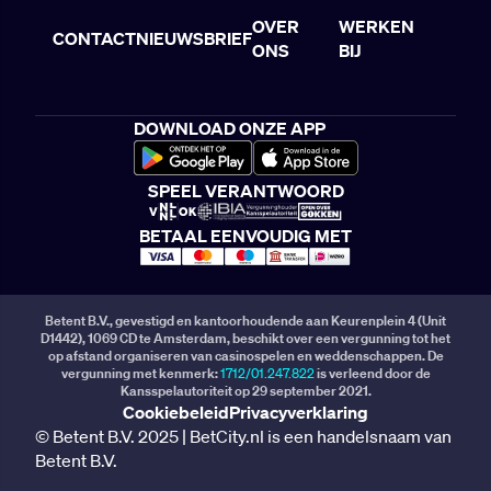
OVER
WERKEN
CONTACT
NIEUWSBRIEF
ONS
BIJ
DOWNLOAD ONZE APP
SPEEL VERANTWOORD
BETAAL EENVOUDIG MET
Betent B.V., gevestigd en kantoorhoudende aan Keurenplein 4 (Unit
D1442), 1069 CD te Amsterdam, beschikt over een vergunning tot het
op afstand organiseren van casinospelen en weddenschappen. De
vergunning met kenmerk:
1712/01.247.822
is verleend door de
Kansspelautoriteit op 29 september 2021.
Cookiebeleid
Privacyverklaring
© Betent B.V. 2025 | BetCity.nl is een handelsnaam van
Betent B.V.