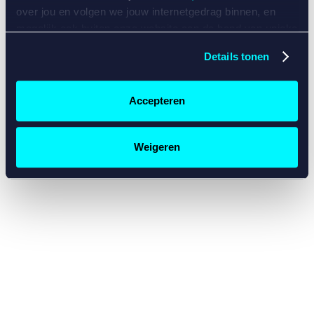
console for more information)
.
over jou en volgen we jouw internetgedrag binnen, en
mogelijk ook buiten onze website aan de hand van unieke
identificatoren, zoals je IP-adres, je Betcity-account
Details tonen
nummer, informatie over je browser, je apparaat of je
besturingssysteem. Wij bouwen zo jouw persoonlijke
profiel op. Hiermee passen wij onze website en
Accepteren
communicatie aan op jouw voorkeuren. Ook kunnen we
zo gerichte advertenties laten zien op basis van jouw
recente internetgedrag. Specifiek gebruiken wij en onze
Weigeren
partners de data voor de volgende doeleinden:
Advertentie- en contentmeting, inzichten in het publiek
en in productontwikkeling;
Gepersonaliseerde content;
Gepersonaliseerde advertenties;
Sociale media functionaliteit.
Lees hierover meer in
ons
cookiebeleid
en
privacybeleid
.