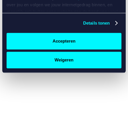
console for more information)
.
over jou en volgen we jouw internetgedrag binnen, en
mogelijk ook buiten onze website aan de hand van unieke
identificatoren, zoals je IP-adres, je Betcity-account
Details tonen
nummer, informatie over je browser, je apparaat of je
besturingssysteem. Wij bouwen zo jouw persoonlijke
profiel op. Hiermee passen wij onze website en
Accepteren
communicatie aan op jouw voorkeuren. Ook kunnen we
zo gerichte advertenties laten zien op basis van jouw
recente internetgedrag. Specifiek gebruiken wij en onze
Weigeren
partners de data voor de volgende doeleinden:
Advertentie- en contentmeting, inzichten in het publiek
en in productontwikkeling;
Gepersonaliseerde content;
Gepersonaliseerde advertenties;
Sociale media functionaliteit.
Lees hierover meer in
ons
cookiebeleid
en
privacybeleid
.