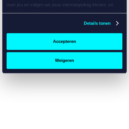
console for more information)
.
over jou en volgen we jouw internetgedrag binnen, en
mogelijk ook buiten onze website aan de hand van unieke
identificatoren, zoals je IP-adres, je Betcity-account
Details tonen
nummer, informatie over je browser, je apparaat of je
besturingssysteem. Wij bouwen zo jouw persoonlijke
profiel op. Hiermee passen wij onze website en
Accepteren
communicatie aan op jouw voorkeuren. Ook kunnen we
zo gerichte advertenties laten zien op basis van jouw
recente internetgedrag. Specifiek gebruiken wij en onze
Weigeren
partners de data voor de volgende doeleinden:
Advertentie- en contentmeting, inzichten in het publiek
en in productontwikkeling;
Gepersonaliseerde content;
Gepersonaliseerde advertenties;
Sociale media functionaliteit.
Lees hierover meer in
ons
cookiebeleid
en
privacybeleid
.