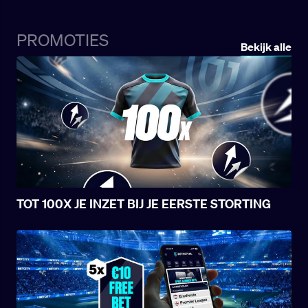
achtste finales van de Coupe de France als
inzet, drukte de Braziliaan zijn stempel op de
PROMOTIES
1-2 zege door nog in de eerste helft het
Bekijk alle
tweede doelpunt van
Les Gones
te maken.
Een visitekaartje van formaat, meteen in een
grote wedstrijd met echt gewicht.
TOT 100X JE INZET BIJ JE EERSTE STORTING