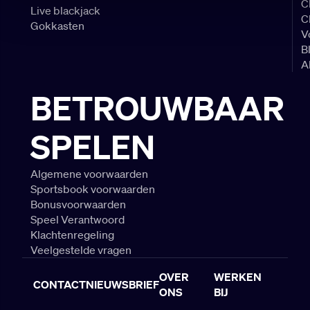
C
Live blackjack
C
Gokkasten
V
B
A
BETROUWBAAR
SPELEN
Algemene voorwaarden
Sportsbook voorwaarden
Bonusvoorwaarden
Speel Verantwoord
Klachtenregeling
Veelgestelde vragen
OVER
WERKEN
CONTACT
NIEUWSBRIEF
ONS
BIJ