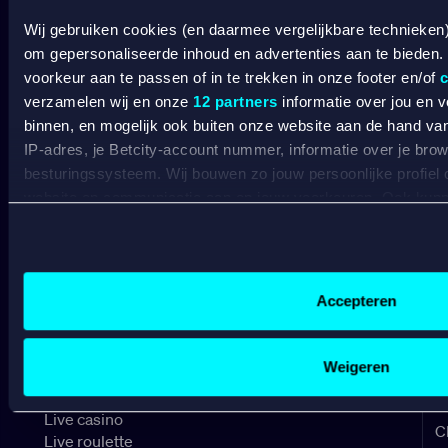
VERANTWOORD
Wij gebruiken cookies (en daarmee vergelijkbare technieken
BETCITY
om gepersonaliseerde inhoud en advertenties aan te bieden.
voorkeur aan te passen of in te trekken in onze footer en/of
c
verzamelen wij en onze
12 partners
informatie over jou en 
SPORTSBOOK
binnen, en mogelijk ook buiten onze website aan de hand van 
IP-adres, je Betcity-account nummer, informatie over je brows
Wedden op sport
S
besturingssysteem. Wij bouwen zo jouw persoonlijke profiel
Wedden op voetbal
G
website en communicatie aan op jouw voorkeuren. Ook kunne
Wedden op Eredivisie
C
laten zien op basis van jouw recente internetgedrag. Specifi
Wedden op Ajax
L
de data voor de volgende doeleinden:
Wedden op PSV
B
Advertentie- en contentmeting, inzichten in het publiek en
Wedden op Feyenoord
B
Gepersonaliseerde content;
Accepteren
Gepersonaliseerde advertenties;
CASINO
Sociale media functionaliteit.
Lees hierover meer in ons
cookiebeleid
en
privacybeleid
.
Weigeren
Online casino
Online gokken
Live casino
C
Live roulette