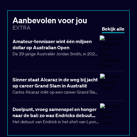
Aanbevolen voor jou
EXTRA
Bekijk alle
Amateur-tennisser wint één miljoen
dollar op Australian Open
De 29-jarige Australiër Jordan Smith, in 2023
de 1141e op de wereldranglijst, won woensdag
de
Million Dollar One Point Slam
op Rod Laver
Arena, een oefentoernooi met 48 spelers,
Sinner staat Alcaraz in de weg bij jacht
waaronder amateurs.
op career Grand Slam in Australië
Carlos Alcaraz mikt op een career Grand Slam
op
Australian Open
, maar het winnen van de
enige major die hem nog ontbreekt wordt
Doelpunt, vroeg samenspel en honger
allesbehalve eenvoudig met grote rivaal
naar de bal: zo was Endricks debuut
Jannik Sinner op zijn pad.
voor Lyon
Het debuut van Endrick in het shirt van Lyon
had haast niet beter kunnen verlopen. In een
uitwedstrijd tegen Lille, met een plek in de