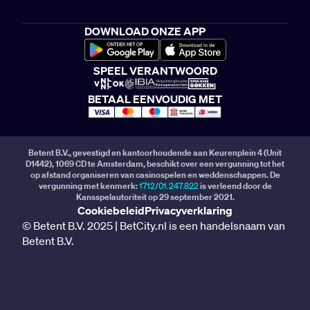
DOWNLOAD ONZE APP
SPEEL VERANTWOORD
BETAAL EENVOUDIG MET
Betent B.V., gevestigd en kantoorhoudende aan Keurenplein 4 (Unit
D1442), 1069 CD te Amsterdam, beschikt over een vergunning tot het
op afstand organiseren van casinospelen en weddenschappen. De
vergunning met kenmerk:
1712/01.247.822
is verleend door de
Kansspelautoriteit op 29 september 2021.
Cookiebeleid
Privacyverklaring
© Betent B.V. 2025 | BetCity.nl is een handelsnaam van
Betent B.V.