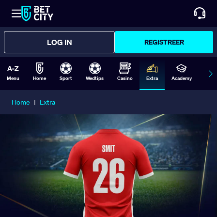
LOG IN
REGISTREER
Menu
Home
Sport
Wedtips
Casino
Extra
Academy
Form
Home
|
Extra