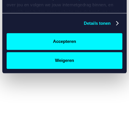
console for more information)
.
over jou en volgen we jouw internetgedrag binnen, en
mogelijk ook buiten onze website aan de hand van unieke
identificatoren, zoals je IP-adres, je Betcity-account
Details tonen
nummer, informatie over je browser, je apparaat of je
besturingssysteem. Wij bouwen zo jouw persoonlijke
profiel op. Hiermee passen wij onze website en
Accepteren
communicatie aan op jouw voorkeuren. Ook kunnen we
zo gerichte advertenties laten zien op basis van jouw
recente internetgedrag. Specifiek gebruiken wij en onze
Weigeren
partners de data voor de volgende doeleinden:
Advertentie- en contentmeting, inzichten in het publiek
en in productontwikkeling;
Gepersonaliseerde content;
Gepersonaliseerde advertenties;
Sociale media functionaliteit.
Lees hierover meer in
ons
cookiebeleid
en
privacybeleid
.