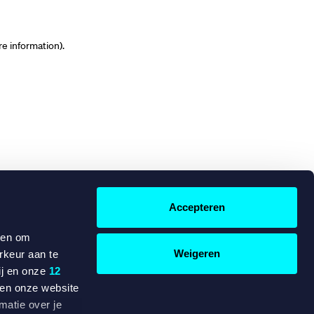
re information)
.
Accepteren
 en om
Weigeren
rkeur aan te
ij en onze
12
ten onze website
matie over je