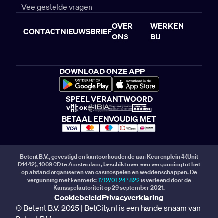
Veelgestelde vragen
OVER
WERKEN
CONTACT
NIEUWSBRIEF
ONS
BIJ
DOWNLOAD ONZE APP
SPEEL VERANTWOORD
BETAAL EENVOUDIG MET
Betent B.V., gevestigd en kantoorhoudende aan Keurenplein 4 (Unit
D1442), 1069 CD te Amsterdam, beschikt over een vergunning tot het
op afstand organiseren van casinospelen en weddenschappen. De
vergunning met kenmerk:
1712/01.247.822
is verleend door de
Kansspelautoriteit op 29 september 2021.
Cookiebeleid
Privacyverklaring
© Betent B.V. 2025 | BetCity.nl is een handelsnaam van