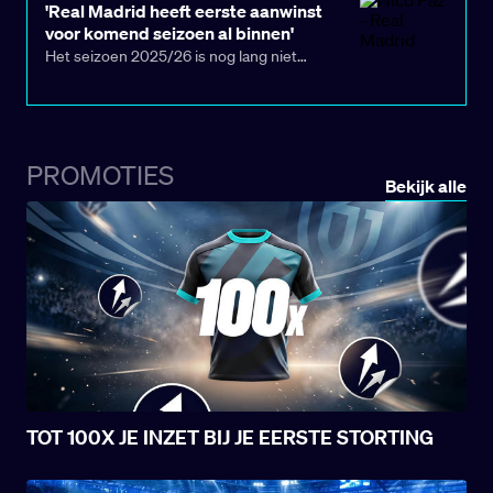
voegen. Smit komt uit de jeugd van AZ en
'Real Madrid heeft eerste aanwinst
zal de club uit Alkmaar zo goed als zeker
voor komend seizoen al binnen'
een flinke smak geld opleveren.
Het seizoen 2025/26 is nog lang niet
afgelopen, maar Real Madrid heeft zijn eerste
aanwinst voor de transferperiode van
2026/27, die midden volgend jaar plaatsvindt,
al gekozen.
PROMOTIES
Bekijk alle
TOT 100X JE INZET BIJ JE EERSTE STORTING