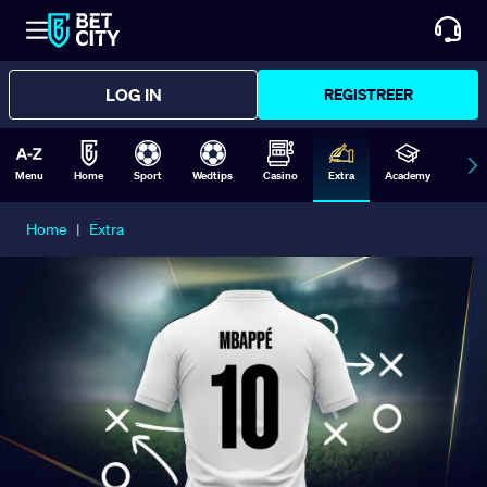
LOG IN
REGISTREER
Menu
Home
Sport
Wedtips
Casino
Extra
Academy
Form
Home
|
Extra