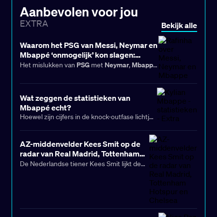
Aanbevolen voor jou
EXTRA
Bekijk alle
Waarom het PSG van Messi, Neymar en
Mbappé ‘onmogelijk’ kon slagen:
Rafinha Alcântara legt uit
PSG
Neymar
Mbappé
Het mislukken van
met
,
Messi
en
samen tussen 2021 en 2023 is nog
maar eens het bewijs dat het samenbrengen
van veel sterren in een voetbalteam lang niet
Wat zeggen de statistieken van
Mbappé echt?
altijd de beste strategie is. De Braziliaan
Hoewel zijn cijfers in de knock-outfase lichtjes
Rafinha Alcântara
, die twee jaar bij de Parijse
minder indrukwekkend zijn, blijft Kylian
club doorbracht, maakte het begin van dit
Mbappé sinds 2016 de meest beslissende
tijdperk mee en zag al snel dat het fout zou
speler in de Champions League. Dat
AZ-middenvelder Kees Smit op de
gaan.
onderstreept niet alleen zijn regelmaat voor
radar van Real Madrid, Tottenham
het doel, maar ook zijn altruïsme.
Hotspur en Chelsea
De Nederlandse tiener Kees Smit lijkt de
Eredivisie komende zomer te gaan
verlaten, met onder meer Premier League-
clubs die staan te trappelen om het de
middenvelder aan hun selectie toe te