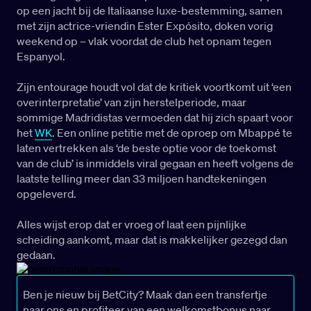
op een jacht bij de Italiaanse luxe-bestemming, samen
met zijn actrice-vriendin Ester Expósito, doken vorig
weekend op – vlak voordat de club het opnam tegen
Espanyol.
Zijn entourage houdt vol dat de kritiek voortkomt uit ‘een
overinterpretatie’ van zijn herstelperiode, maar
sommige Madridistas vermoeden dat hij zich spaart voor
het
WK
. Een online petitie met de oproep om Mbappé te
laten vertrekken als ‘de beste optie voor de toekomst
van de club’ is inmiddels viral gegaan en heeft volgens de
laatste telling meer dan 33 miljoen handtekeningen
opgeleverd.
Alles wijst erop dat er vroeg of laat een pijnlijke
scheiding aankomt, maar dat is makkelijker gezegd dan
gedaan.
Ben je nieuw bij BetCity? Maak dan een transfertje
naar ons en profiteer van een welkomstbonus naar