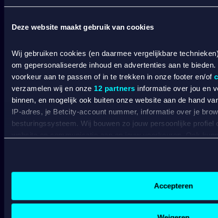
SPORT WELKOMSTBONUS
Deze website maakt gebruik van cookies
Wat kost gokken jou? Stop op tijd. 18+
SPEEL
Wij gebruiken cookies (en daarmee vergelijkbare technieken
VERANTWOORD
om gepersonaliseerde inhoud en advertenties aan te bieden.
BETCITY
voorkeur aan te passen of in te trekken in onze footer en/of
c
verzamelen wij en onze
12 partners
informatie over jou en 
SPORTSBOOK
binnen, en mogelijk ook buiten onze website aan de hand van 
IP-adres, je Betcity-account nummer, informatie over je brows
besturingssysteem. Wij bouwen zo jouw persoonlijke profiel
Wedden op sport
S
website en communicatie aan op jouw voorkeuren. Ook kunne
Wedden op voetbal
G
laten zien op basis van jouw recente internetgedrag. Specifi
Wedden op Eredivisie
C
de data voor de volgende doeleinden:
Wedden op Ajax
L
Advertentie- en contentmeting, inzichten in het publiek en
Wedden op PSV
B
Gepersonaliseerde content;
Wedden op Feyenoord
B
Accepteren
Gepersonaliseerde advertenties;
Sociale media functionaliteit.
CASINO
Lees hierover meer in ons
cookiebeleid
en
privacybeleid
.
Weigeren