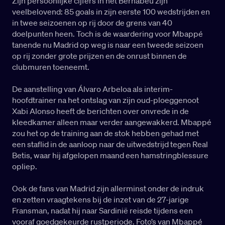
Zijn persoonlijke cijfers in het Bernabéu zijn
veelbelovend: 85 goals in zijn eerste 100 wedstrijden en
in twee seizoenen op rij door de grens van 40
doelpunten heen. Toch is de waardering voor Mbappé
tanende nu Madrid op weg is naar een tweede seizoen
op rij zonder grote prijzen en de onrust binnen de
clubmuren toeneemt.
De aanstelling van Álvaro Arbeloa als interim-
hoofdtrainer na het ontslag van zijn oud-ploeggenoot
Xabi Alonso heeft de berichten over onvrede in de
kleedkamer alleen maar verder aangewakkerd. Mbappé
zou het op de training aan de stok hebben gehad met
een staflid in de aanloop naar de uitwedstrijd tegen Real
Betis, waar hij afgelopen maand een hamstringblessure
opliep.
Ook de fans van Madrid zijn allerminst onder de indruk
en zetten vraagtekens bij de inzet van de 27-jarige
Fransman, nadat hij naar Sardinië reisde tijdens een
vooraf goedgekeurde rustperiode. Foto’s van Mbappé