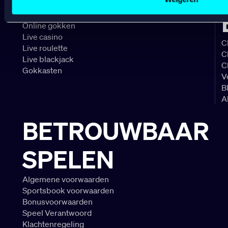
Online casino
Online gokken
Live casino
C
Live roulette
C
Live blackjack
C
Gokkasten
V
B
A
BETROUWBAAR
SPELEN
Algemene voorwaarden
Sportsbook voorwaarden
Bonusvoorwaarden
Speel Verantwoord
Klachtenregeling