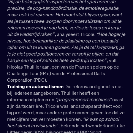
“Bij de belangrijkste aspecten van het spel horen de
precisie, de oog-handcoördinatie, de emotieregulatie,
maar ook het rekenen. Het moet vlot blijven gaan, want
als je tussen twee worpen door moet stilstaan om uit te
rekenen hoeveel je nog hebt, verlies je focus en kun je
uit de wedstrijd raken”
, analyseert Tricole.
“Hoe hoger je
niveau, hoe belangrijker de plaatsing op een bepaald
cijfer om uit te kunnen gooien. Als je de tel kwijtraakt, ga
je je niet goed positioneren en verspil je pijlen, en dat
kan je een leg of zelfs de hele wedstrijd kosten”
, vult
Nicolas Thuillier aan, een van de Franse spelers op de
Challenge Tour (64e) van de Professional Darts
Corporation (PDC).
Training en automatismen
Die rekenvaardigheid is niet
bij iedereen aangeboren. Thuillier heeft een
informaticadiploma en
“programmeert machines”
naast
zijn dartscarrière, Tricole was landschapsarchitect voor
hij prof werd, maar andere grote namen geven toe dat ze
met cijfers van ver moesten komen.
“Ik was op school
heel slecht in wiskunde”
, bekende het wonderkind Luke
Littler begin 2024 bijvoorbeeld bij BBC Sport.