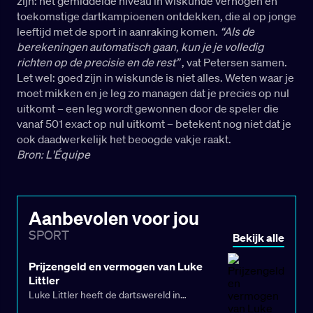
zijn: het gemiddelde niveau in wiskunde verhogen én
toekomstige dartkampioenen ontdekken, die al op jonge
leeftijd met de sport in aanraking komen.
“Als de
berekeningen automatisch gaan, kun je je volledig
richten op de precisie en de rest”
, vat Petersen samen.
Let wel: goed zijn in wiskunde is niet alles. Weten waar je
moet mikken en je leg zo managen dat je precies op nul
uitkomt – een leg wordt gewonnen door de speler die
vanaf 501 exact op nul uitkomt – betekent nog niet dat je
ook daadwerkelijk het beoogde vakje raakt.
Bron: L'Équipe
Aanbevolen voor jou
SPORT
Bekijk alle
Prijzengeld en vermogen van Luke
Littler
Luke Littler heeft de dartswereld in
recordtempo op zijn kop gezet. De