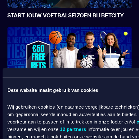
START JOUW VOETBALSEIZOEN BIJ BETCITY
Deze website maakt gebruik van cookies
SPORT WELKOMSTBONUS
Wij gebruiken cookies (en daarmee vergelijkbare technieken
om gepersonaliseerde inhoud en advertenties aan te bieden.
Wat kost gokken jou? Stop op tijd. 18+
SPEEL
voorkeur aan te passen of in te trekken in onze footer en/of
c
VERANTWOORD
verzamelen wij en onze
12 partners
informatie over jou en 
binnen, en mogelijk ook buiten onze website aan de hand van 