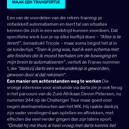
MAAK EEN TRANSFERTJE
Een van de voordelen van die reken-training: je
ontwikkelt automatismen en leert tal van situaties
kennen die zich in een wedstrijd kunnen voordoen. Dat
specifieke werk kun je op elke leeftijd doen –
“Alles is te
leren!”
, benadrukt Tricole – maar soms begint het al in
de kindertijd.
“Toen ik jong was, had ik een schema met
alle finishes die ik moest herhalen om de beweging én
mijn brein te automatiseren”
, vertelt de Franse nummer
1, die
“dankzij darts een wiskundekop is geworden,
gewoon door al dat rekenen”
.
Een manier om achterstanden weg te werken
Die
vroege interesse voor wiskunde via darts zie je ook terug
in het parcours van de Zuid-Afrikaan Devon Petersen, nu
nummer 244 op de Challenger Tour maar goed voor
negen deelnamebeurten aan het WK. Hij raakte dankzij
zijn vader verslingerd aan optellen en aftrekken, met
effecten die veel verder gingen dan zijn latere sport.
“Omdat hij me thuis al heel vroeg met darts kennis liet