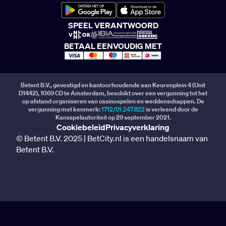
SPEEL VERANTWOORD
BETAAL EENVOUDIG MET
Betent B.V., gevestigd en kantoorhoudende aan Keurenplein 4 (Unit
D1442), 1069 CD te Amsterdam, beschikt over een vergunning tot het
op afstand organiseren van casinospelen en weddenschappen. De
vergunning met kenmerk:
1712/01.247.822
is verleend door de
Kansspelautoriteit op 29 september 2021.
Cookiebeleid
Privacyverklaring
© Betent B.V. 2025 | BetCity.nl is een handelsnaam van
Betent B.V.