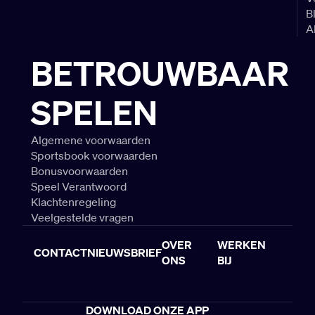
B
A
BETROUWBAAR
SPELEN
Algemene voorwaarden
Sportsbook voorwaarden
Bonusvoorwaarden
Speel Verantwoord
Klachtenregeling
Veelgestelde vragen
OVER
WERKEN
CONTACT
NIEUWSBRIEF
ONS
BIJ
DOWNLOAD ONZE APP