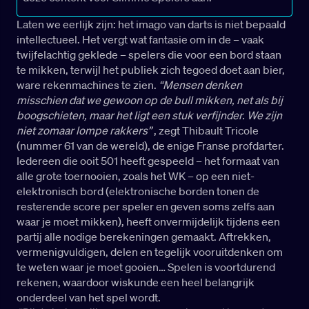
Laten we eerlijk zijn: het imago van darts is niet bepaald
intellectueel. Het vergt wat fantasie om in de – vaak
twijfelachtig geklede – spelers die voor een bord staan
te mikken, terwijl het publiek zich tegoed doet aan bier,
ware rekenmachines te zien.
“Mensen denken
misschien dat we gewoon op de bull mikken, net als bij
boogschieten, maar het ligt een stuk verfijnder. We zijn
niet zomaar lompe rakkers”
, zegt Thibault Tricole
(nummer 61 van de wereld), de enige Franse profdarter.
Iedereen die ooit 501 heeft gespeeld – het formaat van
alle grote toernooien, zoals het WK – op een niet-
elektronisch bord (elektronische borden tonen de
resterende score per speler en geven soms zelfs aan
waar je moet mikken), heeft onvermijdelijk tijdens een
partij alle nodige berekeningen gemaakt. Aftrekken,
vermenigvuldigen, delen en tegelijk vooruitdenken om
te weten waar je moet gooien… Spelen is voortdurend
rekenen, waardoor wiskunde een heel belangrijk
onderdeel van het spel wordt.