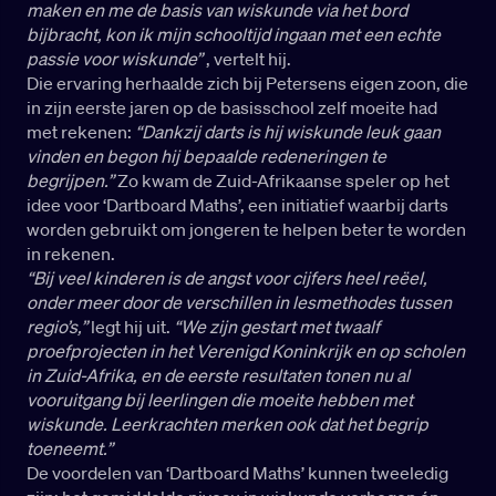
maken en me de basis van wiskunde via het bord
bijbracht, kon ik mijn schooltijd ingaan met een echte
passie voor wiskunde”
, vertelt hij.
Die ervaring herhaalde zich bij Petersens eigen zoon, die
in zijn eerste jaren op de basisschool zelf moeite had
met rekenen:
“Dankzij darts is hij wiskunde leuk gaan
vinden en begon hij bepaalde redeneringen te
begrijpen.”
Zo kwam de Zuid-Afrikaanse speler op het
idee voor ‘Dartboard Maths’, een initiatief waarbij darts
worden gebruikt om jongeren te helpen beter te worden
in rekenen.
“Bij veel kinderen is de angst voor cijfers heel reëel,
onder meer door de verschillen in lesmethodes tussen
regio’s,”
legt hij uit.
“We zijn gestart met twaalf
proefprojecten in het Verenigd Koninkrijk en op scholen
in Zuid-Afrika, en de eerste resultaten tonen nu al
vooruitgang bij leerlingen die moeite hebben met
wiskunde. Leerkrachten merken ook dat het begrip
toeneemt.”
De voordelen van ‘Dartboard Maths’ kunnen tweeledig