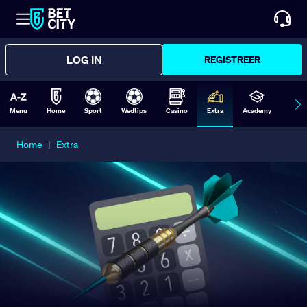
LOG IN
REGISTREER
Menu
Home
Sport
Wedtips
Casino
Extra
Academy
Form
Home
|
Extra