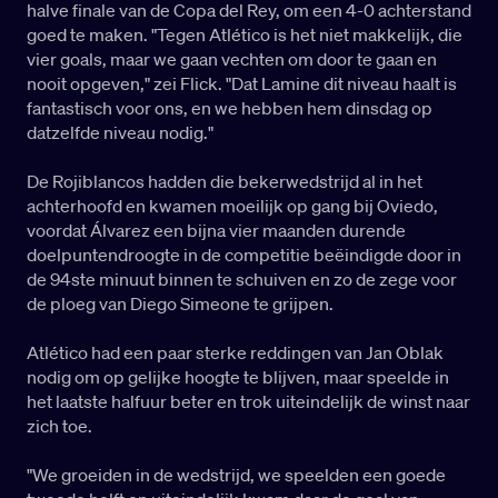
halve finale van de Copa del Rey, om een 4-0 achterstand
goed te maken. "Tegen Atlético is het niet makkelijk, die
vier goals, maar we gaan vechten om door te gaan en
nooit opgeven," zei Flick. "Dat Lamine dit niveau haalt is
fantastisch voor ons, en we hebben hem dinsdag op
datzelfde niveau nodig."
De Rojiblancos hadden die bekerwedstrijd al in het
achterhoofd en kwamen moeilijk op gang bij Oviedo,
voordat Álvarez een bijna vier maanden durende
doelpuntendroogte in de competitie beëindigde door in
de 94ste minuut binnen te schuiven en zo de zege voor
de ploeg van Diego Simeone te grijpen.
Atlético had een paar sterke reddingen van Jan Oblak
nodig om op gelijke hoogte te blijven, maar speelde in
het laatste halfuur beter en trok uiteindelijk de winst naar
zich toe.
"We groeiden in de wedstrijd, we speelden een goede