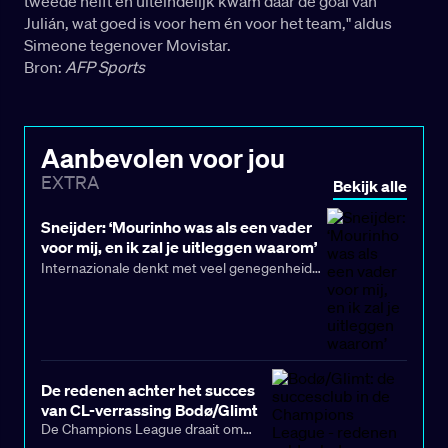
tweede helft en uiteindelijk kwam daar de goal van
Julián, wat goed is voor hem én voor het team," aldus
Simeone tegenover Movistar.
Bron:
AFP Sports
Aanbevolen voor jou
EXTRA
Bekijk alle
Sneijder: ‘Mourinho was als een vader
voor mij, en ik zal je uitleggen waarom’
Internazionale denkt met veel genegenheid
terug aan 2009/10, toen de club de Coppa
Italia, de Serie A en de Champions League
won. En dat heeft alles te maken met de band
tussen Wesley Sneijder en José Mourinho –
niet alleen in de rollen van speler en trainer,
De redenen achter het succes
maar ook door de connectie die deed denken
van CL-verrassing Bodø/Glimt
aan die tussen vader en zoon.
De Champions League draait om
hiërarchieën, gigantische budgetten