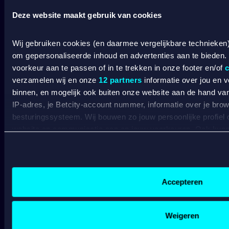
Deze website maakt gebruik van cookies
Wij gebruiken cookies (en daarmee vergelijkbare technieken
SPORT WELKOMSTBONUS
om gepersonaliseerde inhoud en advertenties aan te bieden.
voorkeur aan te passen of in te trekken in onze footer en/of
c
verzamelen wij en onze
12 partners
informatie over jou en 
Wat kost gokken jou? Stop op tijd. 18+
SPEEL
binnen, en mogelijk ook buiten onze website aan de hand van 
VERANTWOORD
IP-adres, je Betcity-account nummer, informatie over je brows
besturingssysteem. Wij bouwen zo jouw persoonlijke profiel
BETCITY
website en communicatie aan op jouw voorkeuren. Ook kunne
laten zien op basis van jouw recente internetgedrag. Specifi
SPORTSBOOK
de data voor de volgende doeleinden:
Advertentie- en contentmeting, inzichten in het publiek en
Wedden op sport
S
Gepersonaliseerde content;
Accepteren
Wedden op voetbal
G
Gepersonaliseerde advertenties;
Wedden op Eredivisie
C
Sociale media functionaliteit.
Wedden op Ajax
L
Lees hierover meer in ons
cookiebeleid
en
privacybeleid
.
Weigeren
Wedden op PSV
B