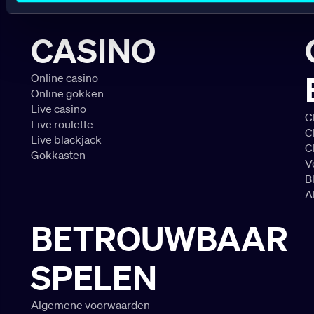
Wedden op Feyenoord
B
CASINO
Online casino
Online gokken
Live casino
C
Live roulette
C
Live blackjack
C
Gokkasten
V
B
A
BETROUWBAAR
SPELEN
Algemene voorwaarden