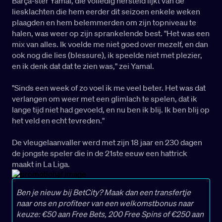
Barça-ster Yamal, die volledig hersteld lijkt van de
liesklachten die hem eerder dit seizoen enkele weken
plaagden en hem belemmerden om zijn topniveau te
halen, was weer op zijn sprankelende best. "Het was een
mix van alles. Ik voelde me niet goed over mezelf, en dan
ook nog die lies (blessure), ik speelde niet met plezier,
en ik denk dat dat te zien was," zei Yamal.
"Sinds een week of zo voel ik me veel beter. Het was dat
verlangen om weer met een glimlach te spelen, dat ik
lange tijd niet had gevoeld, en nu ben ik blij. Ik ben blij op
het veld en echt tevreden."
De vleugelaanvaller werd met zijn 18 jaar en 230 dagen
de jongste speler die in de 21ste eeuw een hattrick
maakt in La Liga.
Ben je nieuw bij BetCity? Maak dan een transfertje
naar ons en profiteer van een welkomstbonus naar
keuze: €50 aan Free Bets, 200 Free Spins of €250 aan