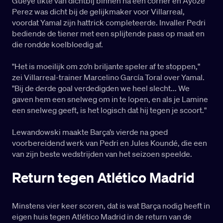
Gueye tikte van dichtbij binnen na een corner en Ayoze
Perez was dicht bij de gelijkmaker voor Villarreal,
voordat Yamal zijn hattrick completeerde. Invaller Pedri
bediende de tiener met een splijtende pass op maat en
die rondde koelbloedig af.
"Het is moeilijk om zo’n briljante speler af te stoppen,"
zei Villarreal-trainer Marcelino García Toral over Yamal.
"Bij de derde goal verdedigden we heel slecht... We
gaven hem een snelweg om in te lopen, en als je Lamine
een snelweg geeft, is het logisch dat hij tegen je scoort."
Lewandowski maakte Barça’s vierde na goed
voorbereidend werk van Pedri en Jules Koundé, die een
van zijn beste wedstrijden van het seizoen speelde.
Return tegen Atlético Madrid
Minstens vier keer scoren, dat is wat Barça nodig heeft in
eigen huis tegen Atlético Madrid in de return van de