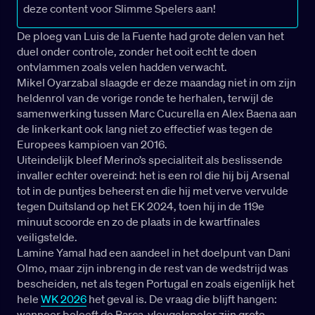
deze content voor Slimme Spelers aan!
De ploeg van Luis de la Fuente had grote delen van het
duel onder controle, zonder het ooit echt te doen
ontvlammen zoals velen hadden verwacht.
Mikel Oyarzabal slaagde er deze maandag niet in om zijn
heldenrol van de vorige ronde te herhalen, terwijl de
samenwerking tussen Marc Cucurella en Alex Baena aan
de linkerkant ook lang niet zo effectief was tegen de
Europees kampioen van 2016.
Uiteindelijk bleef Merino’s specialiteit als beslissende
invaller echter overeind: het is een rol die hij bij Arsenal
tot in de puntjes beheerst en die hij met verve vervulde
tegen Duitsland op het EK 2024, toen hij in de 119e
minuut scoorde en zo de plaats in de kwartfinales
veiligstelde.
Lamine Yamal had een aandeel in het doelpunt van Dani
Olmo, maar zijn inbreng in de rest van de wedstrijd was
bescheiden, net als tegen Portugal en zoals eigenlijk het
hele
WK 2026
het geval is. De vraag die blijft hangen:
wanneer beleeft de Barça-vleugelspeler zijn grote