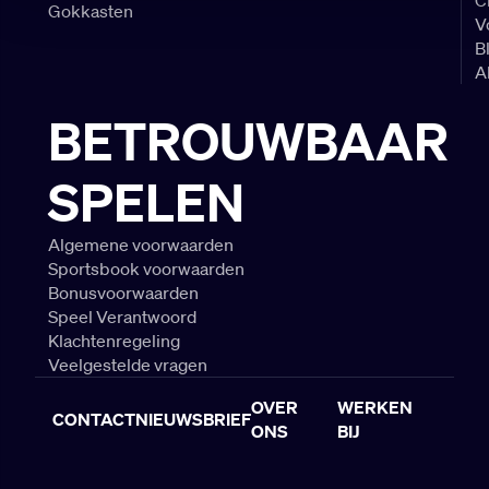
Gokkasten
V
B
A
BETROUWBAAR
SPELEN
Algemene voorwaarden
Sportsbook voorwaarden
Bonusvoorwaarden
Speel Verantwoord
Klachtenregeling
Veelgestelde vragen
OVER
WERKEN
CONTACT
NIEUWSBRIEF
ONS
BIJ