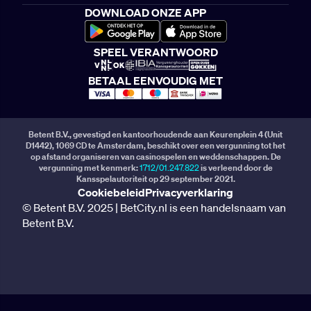
DOWNLOAD ONZE APP
SPEEL VERANTWOORD
BETAAL EENVOUDIG MET
Betent B.V., gevestigd en kantoorhoudende aan Keurenplein 4 (Unit
D1442), 1069 CD te Amsterdam, beschikt over een vergunning tot het
op afstand organiseren van casinospelen en weddenschappen. De
vergunning met kenmerk:
1712/01.247.822
is verleend door de
Kansspelautoriteit op 29 september 2021.
Cookiebeleid
Privacyverklaring
© Betent B.V. 2025 | BetCity.nl is een handelsnaam van
Betent B.V.