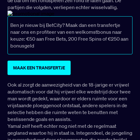
de bal om het rondspelen zelf rond te laten gaan. De
partijen die volgden, verliepen echter wisselvallig.
Ben je nieuw bij BetCity? Maak dan een transfertje
naar ons en profiteer van een welkomstbonus naar
keuze: €50 aan Free Bets, 200 Free Spins of €250 aan
bonusgeld
MAAK EEN TRANSFERTJE
Ook al zorgt de aanwezigheid van de 18-jarige er vrijwel
automatisch voor dat hij vrijwel elke wedstrijd door twee
man wordt gedekt, waardoor er elders ruimte voor een
vrijstaande ploeggenoot ontstaat, andere spelers in de
selectie hebben die ruimte weten te benutten met
beslissende goals en assists.
Yamal zelf heeft echter nog niet met de regelmaat
geglansd waartoe hij in staat is. Integendeel, de jongeling
is overschaduwd door ploeggenoten die zonder twijfel