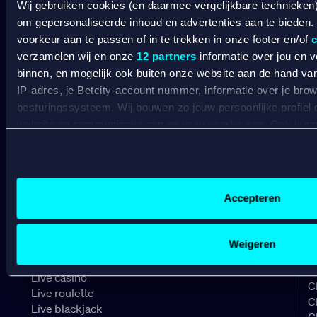
Wij gebruiken cookies (en daarmee vergelijkbare technieken
BETCITY
om gepersonaliseerde inhoud en advertenties aan te bieden.
voorkeur aan te passen of in te trekken in onze footer en/of
c
SPORTSBOOK
verzamelen wij en onze
12 partners
informatie over jou en 
binnen, en mogelijk ook buiten onze website aan de hand van 
IP-adres, je Betcity-account nummer, informatie over je brows
Wedden op sport
S
besturingssysteem. Wij bouwen zo jouw persoonlijke profiel
Wedden op voetbal
G
website en communicatie aan op jouw voorkeuren. Ook kunne
Wedden op Eredivisie
C
laten zien op basis van jouw recente internetgedrag. Specifi
Wedden op Ajax
L
Wedden op PSV
B
de data voor de volgende doeleinden:
Wedden op Feyenoord
B
Advertentie- en contentmeting, inzichten in het publiek en
Gepersonaliseerde content;
Accepteren
CASINO
Gepersonaliseerde advertenties;
Sociale media functionaliteit.
Lees hierover meer in ons
cookiebeleid
en
privacybeleid
.
Weigeren
Online casino
Online gokken
Live casino
C
Live roulette
C
Live blackjack
C