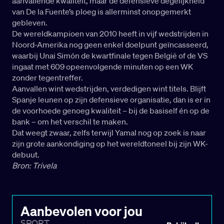
aanvallende kwaliteit, maar de defensieve degelijkheid
van De la Fuente’s ploeg is allerminst onopgemerkt
gebleven.
De wereldkampioen van 2010 heeft in vijf wedstrijden in
Noord-Amerika nog geen enkel doelpunt geïncasseerd,
waarbij Unai Simón de kwartfinale tegen België of de VS
ingaat met 609 opeenvolgende minuten op een WK
zonder tegentreffer.
Aanvallen wint wedstrijden, verdedigen wint titels. Blijft
Spanje leunen op zijn defensieve organisatie, dan is er in
de voorhoede genoeg kwaliteit – bij de basiself én op de
bank – om het verschil te maken.
Dat weegt zwaar, zelfs terwijl Yamal nog op zoek is naar
zijn grote aankondiging op het wereldtoneel bij zijn WK-
debuut.
Bron: Trivela
Aanbevolen voor jou
SPORT