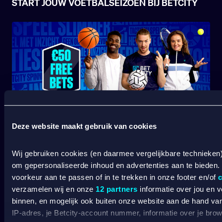
START JOUW VOETBALSEIZOEN BIJ BETCITY
Deze website maakt gebruik van cookies
SPORT WELKOMSTBONUS
Wij gebruiken cookies (en daarmee vergelijkbare technieken
om gepersonaliseerde inhoud en advertenties aan te bieden.
Wat kost gokken jou? Stop op tijd. 18+
SPEEL
voorkeur aan te passen of in te trekken in onze footer en/of
c
VERANTWOORD
verzamelen wij en onze
12 partners
informatie over jou en 
BETCITY
binnen, en mogelijk ook buiten onze website aan de hand van 
IP-adres, je Betcity-account nummer, informatie over je brows