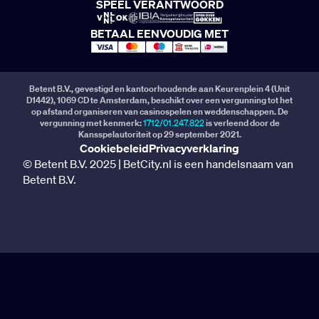
SPEEL VERANTWOORD
BETAAL EENVOUDIG MET
Betent B.V., gevestigd en kantoorhoudende aan Keurenplein 4 (Unit
D1442), 1069 CD te Amsterdam, beschikt over een vergunning tot het
op afstand organiseren van casinospelen en weddenschappen. De
vergunning met kenmerk:
1712/01.247.822
is verleend door de
Kansspelautoriteit op 29 september 2021.
Cookiebeleid
Privacyverklaring
© Betent B.V. 2025 | BetCity.nl is een handelsnaam van
Betent B.V.