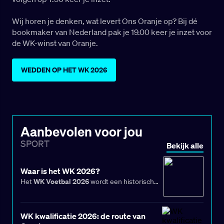
Wij horen je denken, wat levert Ons Oranje op? Bij dé
bookmaker van Nederland pak je 19.00 keer je inzet voor
de WK-winst van Oranje.
WEDDEN OP HET WK 2026
Aanbevolen voor jou
SPORT
Bekijk alle
Waar is het WK 2026?
WK Voetbal 2026
Het
wordt een historisch
toernooi. Voor het eerst in de geschiedenis
organiseren drie landen gezamenlijk het
de Verenigde Staten,
wereldkampioenschap:
WK kwalificatie 2026: de route van