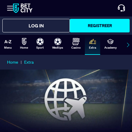
LOG IN
REGISTREER
Menu
Home
Sport
Wedtips
Casino
Extra
Academy
Form
Home
|
Extra