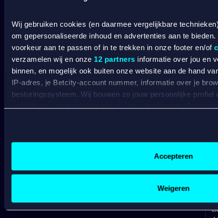
SPORTSBOOK
Wij gebruiken cookies (en daarmee vergelijkbare technieken
Wedden op sport
S
om gepersonaliseerde inhoud en advertenties aan te bieden.
Wedden op voetbal
G
voorkeur aan te passen of in te trekken in onze footer en/of
c
Wedden op Eredivisie
C
verzamelen wij en onze
12 partners
informatie over jou en 
Wedden op Ajax
L
binnen, en mogelijk ook buiten onze website aan de hand van 
Wedden op PSV
B
IP-adres, je Betcity-account nummer, informatie over je brows
Wedden op Feyenoord
B
besturingssysteem. Wij bouwen zo jouw persoonlijke profiel
website en communicatie aan op jouw voorkeuren. Ook kunne
CASINO
laten zien op basis van jouw recente internetgedrag. Specifi
de data voor de volgende doeleinden:
Online casino
Advertentie- en contentmeting, inzichten in het publiek en
Online gokken
Gepersonaliseerde content;
Accepteren
Live casino
Gepersonaliseerde advertenties;
C
Live roulette
Sociale media functionaliteit.
C
Live blackjack
Lees hierover meer in ons
cookiebeleid
en
privacybeleid
.
C
Weigeren
Gokkasten
V
B