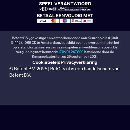
SPEEL VERANTWOORD
BETAAL EENVOUDIG MET
Betent B.V., gevestigd en kantoorhoudende aan Keurenplein 4 (Unit
D1442), 1069 CD te Amsterdam, beschikt over een vergunning tot het
op afstand organiseren van casinospelen en weddenschappen. De
vergunning met kenmerk:
1712/01.247.822
is verleend door de
Kansspelautoriteit op 29 september 2021.
Cookiebeleid
Privacyverklaring
© Betent B.V. 2025 | BetCity.nl is een handelsnaam van
Betent B.V.