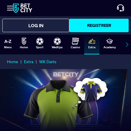
LOG IN
REGISTREER
Menu
Home
Sport
Wedtips
Casino
Extra
Academy
Form
Home
|
Extra
|
WK Darts