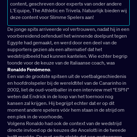
content, geschreven door experts van onder andere
L'Equipe, The Athletic en Trivela. Natuurlijk bieden wij
deze content voor Slimme Spelers aan!
De jonge spits arriveerde vol vertrouwen, nadat hij in een
voorbereidend oefenduel het winnende doelpunt tegen
Egypte had gemaakt, en werd door een deel van de
supporters gezien als een alternatief dat het
wedstrijdbeeld had kunnen kantelen. Wie echter begrip
toonde voor de keuze van de Italiaanse coach, was
Ronaldo Fenômeno
.
Een van de grootste spitsen uit de voetbalgeschiedenis
en hoofdrolspeler bij de wereldtitel van de Canarinho in
2002, liet de oud-voetballer in een interview met “ESPN”
weten dat Endrick in de loop van het toernooi nog
kansen zal krijgen. Hij begrijpt echter dat er op dit
moment andere spelers vóór hem staan in de strijd om
een plek in de voorhoede.
Volgens Ronaldo had ook de context van de wedstrijd
directe invloed op de keuzes die Ancelotti in de tweede
helft maakte. De oud-spits stelde dat een gedwongen