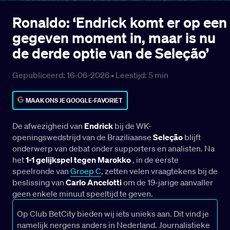
Ronaldo: ‘Endrick komt er op een
gegeven moment in, maar is nu
de derde optie van de Seleção’
Gepubliceerd: 16-06-2026 •
Leestijd:
5
min
MAAK ONS JE GOOGLE-FAVORIET
De afwezigheid van
Endrick
bij de WK-
openingswedstrijd van de Braziliaanse
Seleção
blijft
onderwerp van debat onder supporters en analisten. Na
het
1-1 gelijkspel tegen Marokko
, in de eerste
speelronde van
Groep C
, zetten velen vraagtekens bij de
beslissing van
Carlo Ancelotti
om de 19-jarige aanvaller
geen enkele minuut speeltijd te geven.
Op Club BetCity bieden wij iets unieks aan. Dit vind je
namelijk nergens anders in Nederland. Journalistieke