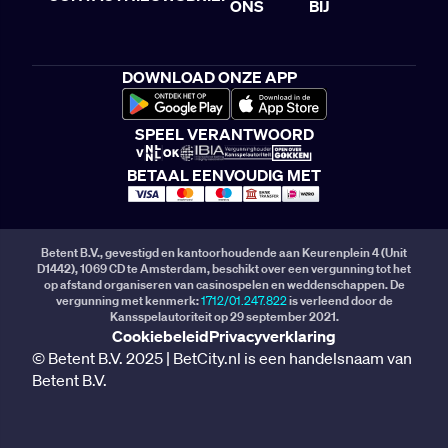
ONS
BIJ
DOWNLOAD ONZE APP
SPEEL VERANTWOORD
BETAAL EENVOUDIG MET
Betent B.V., gevestigd en kantoorhoudende aan Keurenplein 4 (Unit
D1442), 1069 CD te Amsterdam, beschikt over een vergunning tot het
op afstand organiseren van casinospelen en weddenschappen. De
vergunning met kenmerk:
1712/01.247.822
is verleend door de
Kansspelautoriteit op 29 september 2021.
Cookiebeleid
Privacyverklaring
© Betent B.V. 2025 | BetCity.nl is een handelsnaam van
Betent B.V.