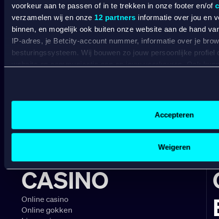
voorkeur aan te passen of in te trekken in onze footer en/of
c
Wat kost gokken jou? Stop op tijd. 18+
SPEEL
verzamelen wij en onze
12 partners
informatie over jou en 
VERANTWOORD
binnen, en mogelijk ook buiten onze website aan de hand van 
BETCITY
IP-adres, je Betcity-account nummer, informatie over je brows
besturingssysteem. Wij bouwen zo jouw persoonlijke profiel
website en communicatie aan op jouw voorkeuren. Ook kunne
SPORTSBOOK
laten zien op basis van jouw recente internetgedrag. Specifi
de data voor de volgende doeleinden:
Wedden op sport
S
Advertentie- en contentmeting, inzichten in het publiek en
Wedden op voetbal
G
Gepersonaliseerde content;
Accepteren
Wedden op Eredivisie
C
Gepersonaliseerde advertenties;
Wedden op Ajax
L
Sociale media functionaliteit.
Wedden op PSV
B
Lees hierover meer in ons
cookiebeleid
en
privacybeleid
.
Weigeren
Wedden op Feyenoord
B
CASINO
Online casino
Online gokken