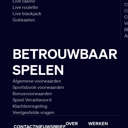
Live casino
C
Live roulette
C
Live blackjack
C
Gokkasten
V
B
A
BETROUWBAAR
SPELEN
Algemene voorwaarden
Sportsbook voorwaarden
Bonusvoorwaarden
Speel Verantwoord
Klachtenregeling
Veelgestelde vragen
OVER
WERKEN
CONTACT
NIEUWSBRIEF