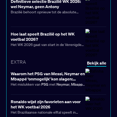
Definitieve selectie Brazilië WK 2026:
wel Neymar, geen Antony
Brazilië behoort opnieuw tot de absolute
topfavorieten op het WK 2026. De nationale
ploeg plaatste zich overtuigend voor het
eindtoernooi en liet in de kwalificatie zien dat
Hoe laat speelt Brazilië op het WK
het nog altijd tot de wereldelite behoort.
voetbal 2026?
Daarmee is Brazilië wederom een land om
Het WK 2026 gaat van start in de Verenigde
rekening mee te houden op het grootste
Staten, Canada en Mexico, en uiteraard
podium.
ontbreekt Brazilië niet op het mondiale
EXTRA
podium. De Seleção geldt opnieuw als één van
Bekijk alle
de grote favorieten voor de wereldtitel. Met
een selectie vol kwaliteit en flair is dat
Waarom het PSG van Messi, Neymar en
Mbappé ‘onmogelijk’ kon slagen:
allesbehalve verrassend.
Rafinha Alcântara legt uit
PSG
Neymar
Mbappé
Het mislukken van
met
,
Messi
en
samen tussen 2021 en 2023 is nog
maar eens het bewijs dat het samenbrengen
Ronaldo wijst zijn favorieten aan voor
van veel sterren in een voetbalteam lang niet
het WK voetbal 2026
altijd de beste strategie is. De Braziliaan
Het Braziliaanse nationale elftal speelt in
Rafinha Alcântara
, die twee jaar bij de Parijse