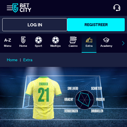
LOG IN
REGISTREER
Menu
Home
Sport
Wedtips
Casino
Extra
Academy
Form
Home
|
Extra