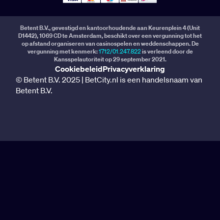
Betent B.V., gevestigd en kantoorhoudende aan Keurenplein 4 (Unit
D1442), 1069 CD te Amsterdam, beschikt over een vergunning tot het
op afstand organiseren van casinospelen en weddenschappen. De
vergunning met kenmerk:
1712/01.247.822
is verleend door de
Kansspelautoriteit op 29 september 2021.
Cookiebeleid
Privacyverklaring
© Betent B.V. 2025 | BetCity.nl is een handelsnaam van
Betent B.V.