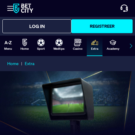
LOG IN
REGISTREER
Menu
Home
Sport
Wedtips
Casino
Extra
Academy
Form
Home
|
Extra