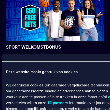
SPORT WELKOMSTBONUS
Wat kost gokken jou? Stop op tijd. 18+
SPEEL
Deze website maakt gebruik van cookies
VERANTWOORD
BETCITY
Wij gebruiken cookies (en daarmee vergelijkbare technieken
om gepersonaliseerde inhoud en advertenties aan te bieden.
SPORTSBOOK
voorkeur aan te passen of in te trekken in onze footer en/of
c
verzamelen wij en onze
12 partners
informatie over jou en 
binnen, en mogelijk ook buiten onze website aan de hand van 
Wedden op sport
S