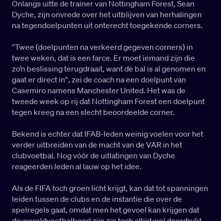
Onlangs uitte de trainer van Nottingham Forest, Sean
Dyche, zijn onvrede over het uitblijven van herhalingen
na tegendoelpunten uit onterecht toegekende corners.
''Twee (doelpunten na verkeerd gegeven corners) in
twee weken, dat is een farce. Er moet iemand zijn die
zo’n beslissing terugdraait, want de bal is al genomen en
gaat er direct in'', zei de coach na een doelpunt van
Casemiro namens Manchester United. Het was de
tweede week op rij dat Nottingham Forest een doelpunt
tegen kreeg na een slecht beoordeelde corner.
Bekend is echter dat IFAB-leden weinig voelen voor het
verder uitbreiden van de macht van de VAR in het
clubvoetbal. Nog vóór de uitlatingen van Dyche
reageerden leden al lauw op het idee.
Als de FIFA toch groen licht krijgt, kan dat tot spanningen
leiden tussen de clubs en de instantie die over de
spelregels gaat, omdat men het gevoel kan krijgen dat
de wereldvoetbalbond zijn zin toch altijd wel doordrukt.