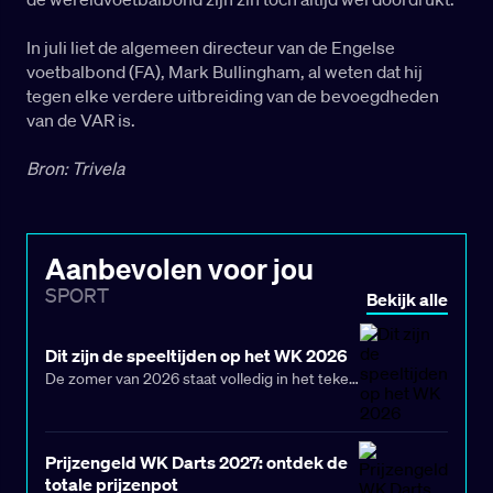
In juli liet de algemeen directeur van de Engelse
voetbalbond (FA), Mark Bullingham, al weten dat hij
tegen elke verdere uitbreiding van de bevoegdheden
van de VAR is.
Bron: Trivela
Aanbevolen voor jou
SPORT
Bekijk alle
Dit zijn de speeltijden op het WK 2026
De zomer van 2026 staat volledig in het teken
van het wereldkampioenschap voetbal. In de
Verenigde Staten, Canada en Mexico gaat het
grootste sporttoernooi ter wereld van start,
Prijzengeld WK Darts 2027: ontdek de
met een recordaantal deelnemende landen.
totale prijzenpot