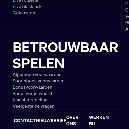
C
Live blackjack
C
Gokkasten
V
B
A
BETROUWBAAR
SPELEN
Algemene voorwaarden
Sportsbook voorwaarden
Bonusvoorwaarden
Speel Verantwoord
Klachtenregeling
Veelgestelde vragen
OVER
WERKEN
CONTACT
NIEUWSBRIEF
ONS
BIJ