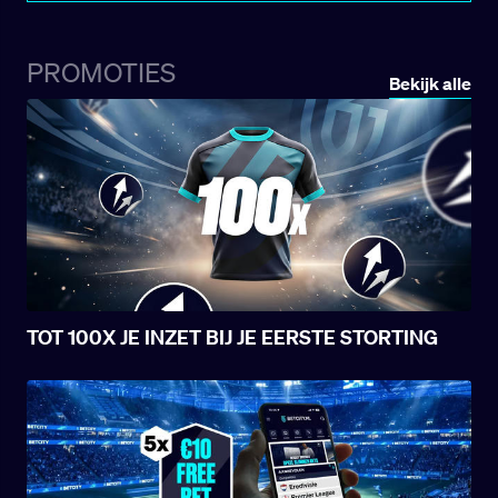
één jaar voor het Wereldkampioenschap.
Tijdens het proces van kwalificatie voor het
WK en de vriendschappelijke ontmoetingen
PROMOTIES
viel er veel te zien van het nationale team:
Bekijk alle
gespannen kwalificatiecampagne,
motiverende overwinningen en zelfs
historische nederlagen.
TOT 100X JE INZET BIJ JE EERSTE STORTING