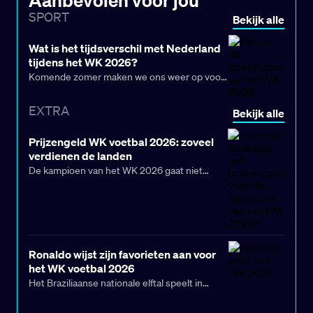
SPORT
Bekijk alle
Wat is het tijdsverschil met Nederland
tijdens het WK 2026?
Komende zomer maken we ons weer op voor
het WK 2026. Oranje gaat opnieuw de strijd
aan om zich tot wereldkampioen te kronen,
EXTRA
Bekijk alle
maar eenvoudig wordt dat allerminst, de
internationale concurrentie is hevig. Enkele
Prijzengeld WK voetbal 2026: zoveel
andere
deelnemende landen
zijn Brazilië,
verdienen de landen
Argentinië, Engeland en Frankrijk.
De kampioen van het WK 2026 gaat niet
alleen aan de haal met de meest begeerde
trofee van het voetbal, maar ontvangt ook een
premie van 50 miljoen dollar (€42,96 miljoen).
De aankondiging werd halverwege december
gedaan door de FIFA, tijdens het
Ronaldo wijst zijn favorieten aan voor
Intercontinentaal Bekertoernooi in Doha,
het WK voetbal 2026
Qatar. Het bedrag werd deze week
Het Braziliaanse nationale elftal speelt in
goedgekeurd door de FIFA-Raad.
november zijn laatste wedstrijden in 2025,