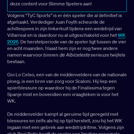
deze content voor Slimme Spelers aan!
Volgens “TyC Sports” is er één speler die al definitief is
afgehaakt. Verdediger Juan Foyth scheurde de
achillespees in zijn linkerkuit tijdens een wedstrijd van
Villarreal en is daardoor nu al uitgeschakeld voor het
WK
2026
. De herstelperiode van de speler ligt tussen de vier
en acht maanden. Naast hem zijn er nog twee andere
namen waarvoor binnen
de Albiceleste
serieuze twijfels
bestaan.
Gio Lo Celso, een van de middenvelders van de nationale
ploeg, is een bron van zorg voor Scaloni. Hij liep een
spierblessure op waardoor hij de Finalíssima tegen
Spanje mist en bovendien een vraagteken is voor het
WK.
De middenvelder kampt al geruime tijd geregeld met
blessures en zelfs als hij op tijd herstelt, zou hij het WK
ingaan met een gebrek aan wedstrijdritme. Volgens zijn
club Real Betis heeft de speler een “matige proximale