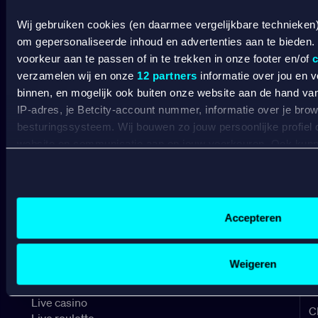
VERANTWOORD
Wij gebruiken cookies (en daarmee vergelijkbare technieken
BETCITY
om gepersonaliseerde inhoud en advertenties aan te bieden.
voorkeur aan te passen of in te trekken in onze footer en/of
c
verzamelen wij en onze
12 partners
informatie over jou en 
SPORTSBOOK
binnen, en mogelijk ook buiten onze website aan de hand van 
IP-adres, je Betcity-account nummer, informatie over je brows
Wedden op sport
S
besturingssysteem. Wij bouwen zo jouw persoonlijke profiel
Wedden op voetbal
G
website en communicatie aan op jouw voorkeuren. Ook kunne
Wedden op Eredivisie
C
laten zien op basis van jouw recente internetgedrag. Specifi
Wedden op Ajax
L
de data voor de volgende doeleinden:
Wedden op PSV
B
Advertentie- en contentmeting, inzichten in het publiek en
Wedden op Feyenoord
B
Gepersonaliseerde content;
Accepteren
Gepersonaliseerde advertenties;
CASINO
Sociale media functionaliteit.
Lees hierover meer in ons
cookiebeleid
en
privacybeleid
.
Weigeren
Online casino
Online gokken
Live casino
C
Live roulette