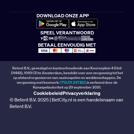
DOWNLOAD ONZE APP
SPEEL VERANTWOORD
BETAAL EENVOUDIG MET
Betent B.V., gevestigd en kantoorhoudende aan Keurenplein 4 (Unit
D1442), 1069 CD te Amsterdam, beschikt over een vergunning tot het
op afstand organiseren van casinospelen en weddenschappen. De
vergunning met kenmerk:
1712/01.247.822
is verleend door de
Kansspelautoriteit op 29 september 2021.
Cookiebeleid
Privacyverklaring
© Betent B.V. 2025 | BetCity.nl is een handelsnaam van
Betent B.V.