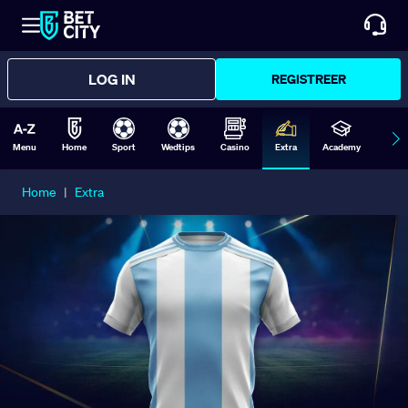
LOG IN
REGISTREER
Menu
Home
Sport
Wedtips
Casino
Extra
Academy
Form
Home
|
Extra