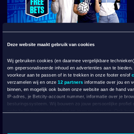
SPORT WELKOMSTBONUS
Deze website maakt gebruik van cookies
Wij gebruiken cookies (en daarmee vergelijkbare technieken
Wat kost gokken jou? Stop op tijd. 18+
SPEEL
om gepersonaliseerde inhoud en advertenties aan te bieden.
VERANTWOORD
voorkeur aan te passen of in te trekken in onze footer en/of
c
BETCITY
verzamelen wij en onze
12 partners
informatie over jou en 
binnen, en mogelijk ook buiten onze website aan de hand van 
SPORTSBOOK
IP-adres, je Betcity-account nummer, informatie over je brows
besturingssysteem. Wij bouwen zo jouw persoonlijke profiel
website en communicatie aan op jouw voorkeuren. Ook kunne
Wedden op sport
S
laten zien op basis van jouw recente internetgedrag. Specifi
Wedden op voetbal
G
de data voor de volgende doeleinden:
Wedden op Eredivisie
C
Advertentie- en contentmeting, inzichten in het publiek en
Wedden op Ajax
L