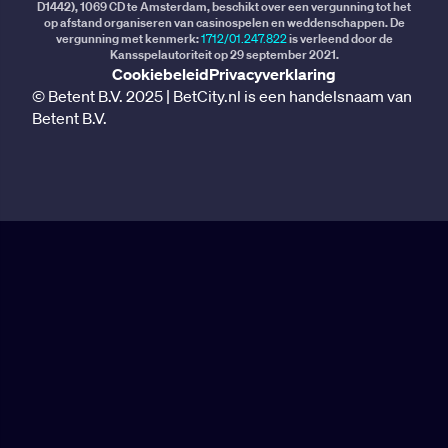
D1442), 1069 CD te Amsterdam, beschikt over een vergunning tot het
op afstand organiseren van casinospelen en weddenschappen. De
vergunning met kenmerk:
1712/01.247.822
is verleend door de
Kansspelautoriteit op 29 september 2021.
Cookiebeleid
Privacyverklaring
© Betent B.V. 2025 | BetCity.nl is een handelsnaam van
Betent B.V.