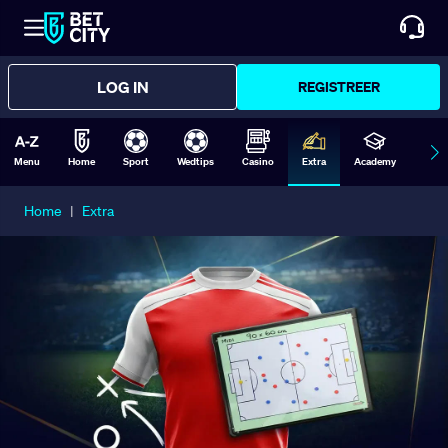
LOG IN
REGISTREER
Menu
Home
Sport
Wedtips
Casino
Extra
Academy
Form
Home
|
Extra