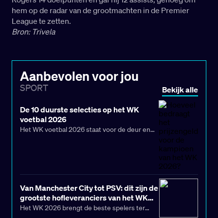
hem op de radar van de grootmachten in de Premier
League te zetten.
Bron: Trivela
Aanbevolen voor jou
SPORT
Bekijk alle
De 10 duurste selecties op het WK
voetbal 2026
Het WK voetbal 2026 staat voor de deur en
belooft het grootste wereldkampioenschap
uit de geschiedenis te worden. Maar liefst 48
landen strijden deze zomer in de Verenigde
Staten, Canada en Mexico om de felbegeerde
wereldtitel. Ook het Nederlands elftal behoort
Van Manchester City tot PSV: dit zijn de
tot de deelnemers en hoopt een gooi te doen
grootste hofleveranciers van het WK
naar eeuwige roem op het grootste
2026
Het WK 2026 brengt de beste spelers ter
voetbalpodium ter wereld.