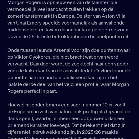
Morgan Rogers is opnieuw een van de talenten die
vermoedelijk veel aandacht zullen trekken op de
zomertransfermarkt in Europa. De ster van Aston Villa
van Unai Emery speelde voornamelijk als aanvallende
middenvelder en kwam desondanks afgelopen seizoen
boven de 25 directe betrokkenheden bij doelpunten uit.
Ondertussen leunde Arsenal voor zijn doelpunten zwaar
op Viktor Gyökeres, die niet bracht wat ervan werd
verwacht. Daardoor wordt de zoektocht naar een speler
voor de linkerkant van de aanval sterk beïnvloed door de
behoefte aan iemand die beslissend kan zijn in het
laatste derde deel van het veld, een profiel waar Morgan
Rogers perfect in past.
Hoewel hij onder Emery een soort nummer 10 is, voelt
de Engelsman zich van nature ook prettig als hij vanaf de
flank speelt, waarbij hij meer een opbouwend dan een
priemend karakter toevoegt. Dat betekent niet dat zijn
cijfers niet indrukwekkend zijn. In 2025/26 maakte
Rogers 14 doelpunten en gaf hij 12 assists, genoeg om