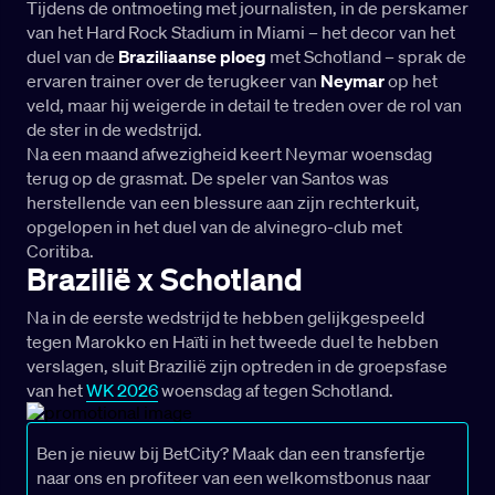
Tijdens de ontmoeting met journalisten, in de perskamer
van het Hard Rock Stadium in Miami – het decor van het
duel van de
Braziliaanse ploeg
met Schotland – sprak de
ervaren trainer over de terugkeer van
Neymar
op het
veld, maar hij weigerde in detail te treden over de rol van
de ster in de wedstrijd.
Na een maand afwezigheid keert Neymar woensdag
terug op de grasmat. De speler van Santos was
herstellende van een blessure aan zijn rechterkuit,
opgelopen in het duel van de alvinegro-club met
Coritiba.
Brazilië x Schotland
Na in de eerste wedstrijd te hebben gelijkgespeeld
tegen Marokko en Haïti in het tweede duel te hebben
verslagen, sluit Brazilië zijn optreden in de groepsfase
van het
WK 2026
woensdag af tegen Schotland.
Ben je nieuw bij BetCity? Maak dan een transfertje
naar ons en profiteer van een welkomstbonus naar