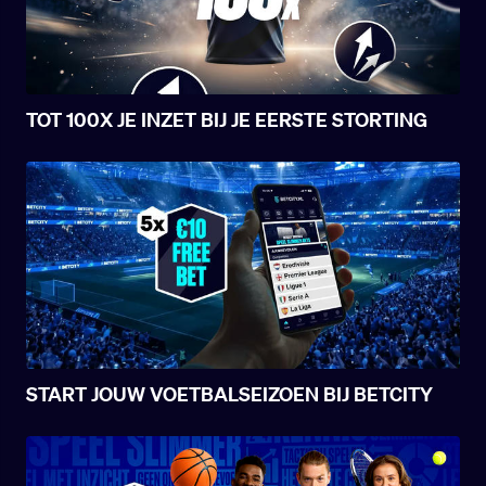
TOT 100X JE INZET BIJ JE EERSTE STORTING
START JOUW VOETBALSEIZOEN BIJ BETCITY