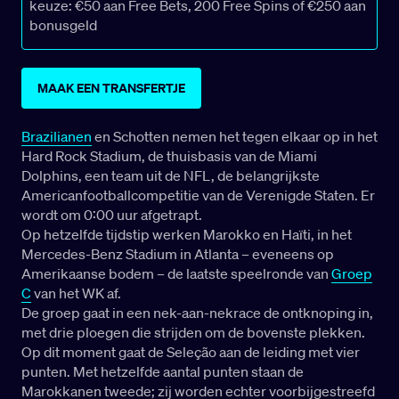
keuze: €50 aan Free Bets, 200 Free Spins of €250 aan
bonusgeld
MAAK EEN TRANSFERTJE
Brazilianen
en Schotten nemen het tegen elkaar op in het
Hard Rock Stadium, de thuisbasis van de Miami
Dolphins, een team uit de NFL, de belangrijkste
Americanfootballcompetitie van de Verenigde Staten. Er
wordt om 0:00 uur afgetrapt.
Op hetzelfde tijdstip werken Marokko en Haïti, in het
Mercedes-Benz Stadium in Atlanta – eveneens op
Amerikaanse bodem – de laatste speelronde van
Groep
C
van het WK af.
De groep gaat in een nek-aan-nekrace de ontknoping in,
met drie ploegen die strijden om de bovenste plekken.
Op dit moment gaat de Seleção aan de leiding met vier
punten. Met hetzelfde aantal punten staan de
Marokkanen tweede; zij worden echter voorbijgestreefd