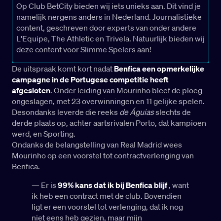
Op Club BetCity bieden wij iets unieks aan. Dit vind je
namelijk nergens anders in Nederland. Journalistieke
content, geschreven door experts van onder andere
L'Equipe, The Athletic en Trivela. Natuurlijk bieden wij
deze content voor Slimme Spelers aan!
De uitspraak komt kort nadat
Benfica een opmerkelijke
campagne in de Portugese competitie heeft
afgesloten
. Onder leiding van Mourinho bleef de ploeg
ongeslagen, met 23 overwinningen en 11 gelijke spelen.
Desondanks leverde die reeks
de Águias
slechts de
derde plaats op, achter aartsrivalen Porto, dat kampioen
werd, en Sporting.
Ondanks de belangstelling van Real Madrid wees
Mourinho op een voorstel tot contractverlenging van
Benfica.
— Er is
99% kans dat ik bij Benfica blijf
, want
ik heb een contract met de club. Bovendien
ligt er een voorstel tot verlenging, dat ik nog
niet eens heb gezien, maar mijn