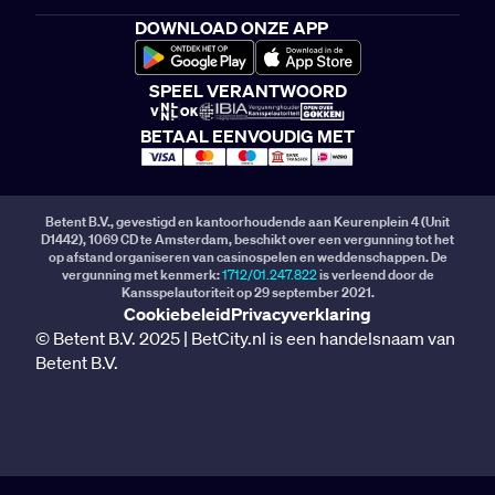
DOWNLOAD ONZE APP
SPEEL VERANTWOORD
BETAAL EENVOUDIG MET
Betent B.V., gevestigd en kantoorhoudende aan Keurenplein 4 (Unit
D1442), 1069 CD te Amsterdam, beschikt over een vergunning tot het
op afstand organiseren van casinospelen en weddenschappen. De
vergunning met kenmerk:
1712/01.247.822
is verleend door de
Kansspelautoriteit op 29 september 2021.
Cookiebeleid
Privacyverklaring
© Betent B.V. 2025 | BetCity.nl is een handelsnaam van
Betent B.V.