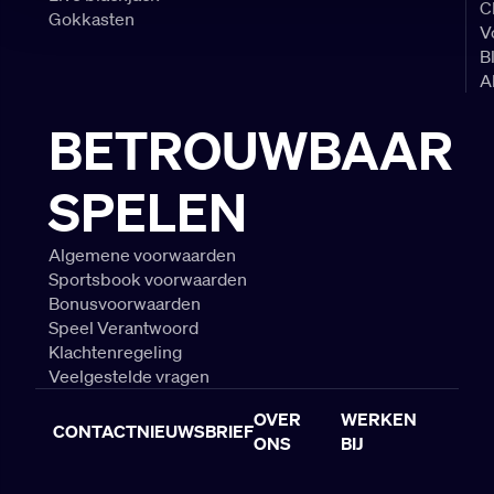
C
Gokkasten
V
B
A
BETROUWBAAR
SPELEN
Algemene voorwaarden
Sportsbook voorwaarden
Bonusvoorwaarden
Speel Verantwoord
Klachtenregeling
Veelgestelde vragen
OVER
WERKEN
CONTACT
NIEUWSBRIEF
ONS
BIJ