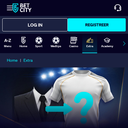
LOG IN
REGISTREER
Menu
Home
Sport
Wedtips
Casino
Extra
Academy
Form
Home
|
Extra