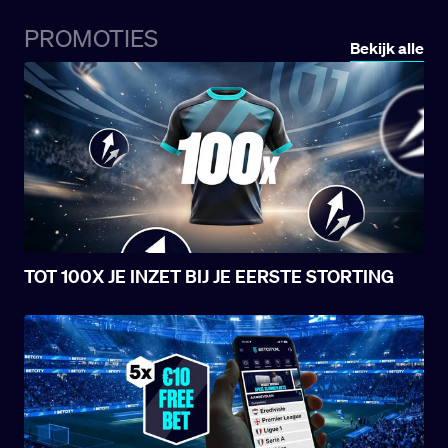
aangesteld als trainer en kende een flitsende
start, maar negen maanden later was het
PROMOTIES
Bekijk alle
plaatje volledig omgekeerd.
TOT 100X JE INZET BIJ JE EERSTE STORTING