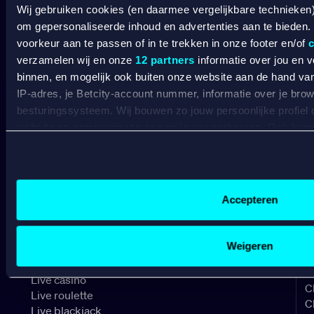
Wij gebruiken cookies (en daarmee vergelijkbare technieken
BETCITY
om gepersonaliseerde inhoud en advertenties aan te bieden.
voorkeur aan te passen of in te trekken in onze footer en/of
c
SPORTSBOOK
verzamelen wij en onze
12 partners
informatie over jou en 
binnen, en mogelijk ook buiten onze website aan de hand van 
IP-adres, je Betcity-account nummer, informatie over je brows
Wedden op sport
S
besturingssysteem. Wij bouwen zo jouw persoonlijke profiel
Wedden op voetbal
G
website en communicatie aan op jouw voorkeuren. Ook kunne
Wedden op Eredivisie
C
laten zien op basis van jouw recente internetgedrag. Specifi
Wedden op Ajax
L
Wedden op PSV
B
de data voor de volgende doeleinden:
Wedden op Feyenoord
B
Advertentie- en contentmeting, inzichten in het publiek en
Gepersonaliseerde content;
Accepteren
CASINO
Gepersonaliseerde advertenties;
Sociale media functionaliteit.
Lees hierover meer in ons
cookiebeleid
en
privacybeleid
.
Weigeren
Online casino
Online gokken
Live casino
C
Live roulette
C
Live blackjack