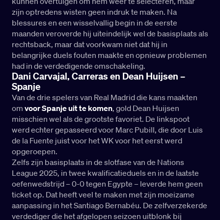
kunnen overtuigen om hem weer te selecteren, maar
zijn optredens wisten geen indruk te maken. Na
blessures en een wisselvallig begin in de eerste
maanden veroverde hij uiteindelijk wel de basisplaats als
rechtsback, maar dat voorkwam niet dat hij in
belangrijke duels fouten maakte en opnieuw problemen
had in de verdedigende omschakeling.
Dani Carvajal, Carreras en Dean Huijsen –
Spanje
Van de drie spelers van Real Madrid die kans maakten
om
voor Spanje uit te komen
, gold Dean Huijsen
misschien wel als de grootste favoriet. De linkspoot
werd echter gepasseerd voor Marc Pubill, die door Luis
de la Fuente juist voor het WK voor het eerst werd
opgeroepen.
Zelfs zijn basisplaats in de slotfase van de Nations
League 2025, in twee kwalificatieduels en in de laatste
oefenwedstrijd – 0-0 tegen Egypte – leverde hem geen
ticket op. Dat heeft veel te maken met zijn moeizame
aanpassing in het Santiago Bernabéu. De zelfverzekerde
verdediger die het afgelopen seizoen uitblonk bij