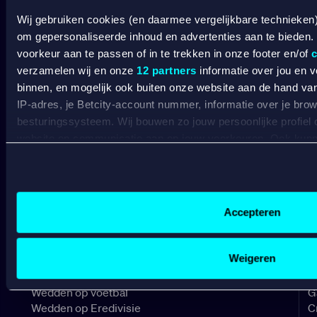
Wij gebruiken cookies (en daarmee vergelijkbare technieken
om gepersonaliseerde inhoud en advertenties aan te bieden.
voorkeur aan te passen of in te trekken in onze footer en/of
c
verzamelen wij en onze
12 partners
informatie over jou en 
binnen, en mogelijk ook buiten onze website aan de hand van 
SPORT WELKOMSTBONUS
IP-adres, je Betcity-account nummer, informatie over je brows
besturingssysteem. Wij bouwen zo jouw persoonlijke profiel
website en communicatie aan op jouw voorkeuren. Ook kunne
Wat kost gokken jou? Stop op tijd. 18+
SPEEL
laten zien op basis van jouw recente internetgedrag. Specifi
VERANTWOORD
de data voor de volgende doeleinden:
Advertentie- en contentmeting, inzichten in het publiek en
BETCITY
Gepersonaliseerde content;
Accepteren
Gepersonaliseerde advertenties;
SPORTSBOOK
Sociale media functionaliteit.
Lees hierover meer in ons
cookiebeleid
en
privacybeleid
.
Weigeren
Wedden op sport
S
Wedden op voetbal
G
Wedden op Eredivisie
C