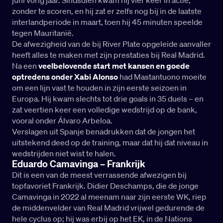
juni vorig jaar. Sindsdien kwam hij vier keer in actie,
zonder te scoren, en hij zat er zelfs nog bij in de laatste
interlandperiode in maart, toen hij 45 minuten speelde
tegen Mauritanië.
De afwezigheid van de bij River Plate opgeleide aanvaller
heeft alles te maken met zijn prestaties bij Real Madrid.
Na een
veelbelovende start met kansen en goede
optredens onder Xabi Alonso
had Mastantuono moeite
om een lijn vast te houden in zijn eerste seizoen in
Europa. Hij kwam slechts tot drie goals in 35 duels – en
zat veertien keer een volledige wedstrijd op de bank,
vooral onder Álvaro Arbeloa.
Verslagen uit Spanje benadrukken dat de jongen het
uitstekend deed op de training, maar dat hij dat niveau in
wedstrijden niet wist te halen.
Eduardo Camavinga – Frankrijk
Dit is een van de meest verrassende afwezigen bij
topfavoriet Frankrijk. Didier Deschamps, die de jonge
Camavinga in 2022 al meenam naar zijn eerste WK, riep
de middenvelder van Real Madrid vrijwel gedurende de
hele cyclus op; hij was erbij op het EK, in de Nations