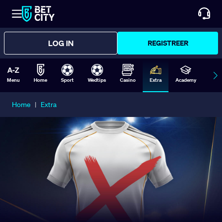
LOG IN
REGISTREER
Menu
Home
Sport
Wedtips
Casino
Extra
Academy
Form
Home
|
Extra