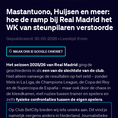
Mastantuono, Huijsen en meer:
hoe de ramp bij Real Madrid het
WK van steunpilaren verstoorde
Gepubliceerd: 30-05-2026 •
Leestijd:
6
min
MAAK ONS JE GOOGLE-FAVORIET
Het seizoen 2025/26 van Real Madrid
ging de
geschiedenis in als
een van de slechtste van de club
.
Niet alleen vanwege de resultaten op het veld – zonder
titels in La Liga, de Champions League, de Copa del Rey
en de Supercopa de España – maar ook door de chaos in
de kleedkamer, met ruzies tussen trainer en spelers en
zelfs
fysieke confrontaties tussen de eigen spelers
.
Op Club BetCity bieden wij iets unieks aan. Dit vind je
namelijk nergens anders in Nederland. Journalistieke