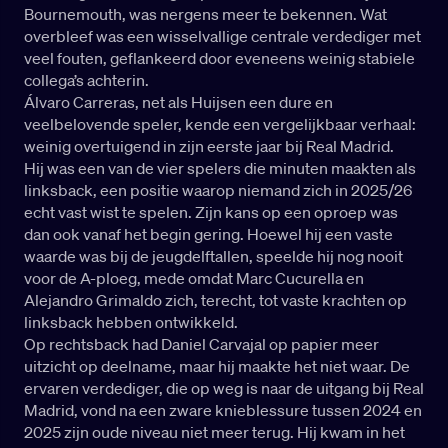
Bournemouth, was nergens meer te bekennen. Wat
overbleef was een wisselvallige centrale verdediger met
veel fouten, geflankeerd door eveneens weinig stabiele
collega’s achterin.
Álvaro Carreras, net als Huijsen een dure en
veelbelovende speler, kende een vergelijkbaar verhaal:
weinig overtuigend in zijn eerste jaar bij Real Madrid.
Hij was een van de vier spelers die minuten maakten als
linksback, een positie waarop niemand zich in 2025/26
echt vast wist te spelen. Zijn kans op een oproep was
dan ook vanaf het begin gering. Hoewel hij een vaste
waarde was bij de jeugdelftallen, speelde hij nog nooit
voor de A-ploeg, mede omdat Marc Cucurella en
Alejandro Grimaldo zich, terecht, tot vaste krachten op
linksback hebben ontwikkeld.
Op rechtsback had Daniel Carvajal op papier meer
uitzicht op deelname, maar hij maakte het niet waar. De
ervaren verdediger, die op weg is naar de uitgang bij Real
Madrid, vond na een zware knieblessure tussen 2024 en
2025 zijn oude niveau niet meer terug. Hij kwam in het