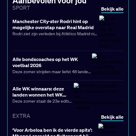
Aanbevolen voor jou
SPORT
Bekijk alle
Manchester City-ster Rodri hint op
mogelijke overstap naar Real Madrid
Rodri ziet zijn verleden bij Atlético Madrid niet
als een obstakel voor een mogelijke transfer
naar Real Madrid. De middenvelder van
Manchester City benadrukt dat je
Alle bondscoaches op het WK
aanbiedingen van de absolute top niet zomaar
voetbal 2026
naast je neerlegt: “De grootste clubs ter
Deze zomer strijden maar liefst 48 landen
wereld wijs je niet af.”
om de wereldtitel op het WK 2026. Nooit
eerder deden zoveel teams mee aan het
Alle WK winnaars: deze
toernooi, wat zorgt voor een bomvol
landen wonnen het WK
speelschema
. Ook het Nederlands elftal is
voetbal
Deze zomer staat de 23e editie
van de partij. Maar welke bondscoaches
van het WK voetbal op het
staan straks langs de lijn en moeten hun
programma. Met een
EXTRA
Bekijk alle
land naar succes leiden? Wij zetten ze
recordaantal deelnemende
voor je op een rij.
landen wordt het een toernooi
‘Voor Arbeloa ben ik de vierde spits’:
vol spektakel, waarin ieder land
Mbappé spreekt na fluitconcert bij