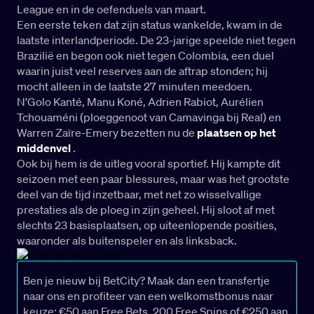
League en in de oefenduels van maart.
Een eerste teken dat zijn status wankelde, kwam in de
laatste interlandperiode. De 23-jarige speelde niet tegen
Brazilië en begon ook niet tegen Colombia, een duel
waarin juist veel reserves aan de aftrap stonden; hij
mocht alleen in de laatste 27 minuten meedoen.
N’Golo Kanté, Manu Koné, Adrien Rabiot, Aurélien
Tchouaméni (ploeggenoot van Camavinga bij Real) en
Warren Zaïre-Emery bezetten nu de
plaatsen op het
middenvel
.
Ook bij hem is de uitleg vooral sportief. Hij kampte dit
seizoen met een paar blessures, maar was het grootste
deel van de tijd inzetbaar, met net zo wisselvallige
prestaties als de ploeg in zijn geheel. Hij sloot af met
slechts 23 basisplaatsen, op uiteenlopende posities,
waaronder als buitenspeler en als linksback.
Ben je nieuw bij BetCity? Maak dan een transfertje
naar ons en profiteer van een welkomstbonus naar
keuze: €50 aan Free Bets, 200 Free Spins of €250 aan