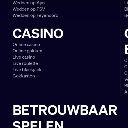
Wedden op Ajax
L
Wedden op PSV
B
Wedden op Feyenoord
B
CASINO
Online casino
Online gokken
Live casino
C
Live roulette
C
Live blackjack
C
Gokkasten
V
B
A
BETROUWBAAR
SPELEN