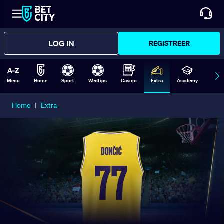
LOG IN
REGISTREER
Menu
Home
Sport
Wedtips
Casino
Extra
Academy
Form
Home
|
Extra