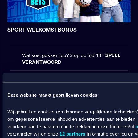
SPORT WELKOMSTBONUS
Wat kost gokken jou? Stop op tijd. 18+
SPEEL
VERANTWOORD
BETCITY
SPORTSBOOK
Deze website maakt gebruik van cookies
Wedden op sport
S
Wij gebruiken cookies (en daarmee vergelijkbare technieken
Wedden op voetbal
G
om gepersonaliseerde inhoud en advertenties aan te bieden.
Wedden op Eredivisie
C
voorkeur aan te passen of in te trekken in onze footer en/of
c
Wedden op Ajax
L
verzamelen wij en onze
12 partners
informatie over jou en 
Wedden op PSV
B