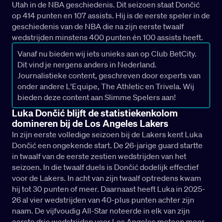
Utah in de NBA geschiedenis. Dit seizoen staat Dončić
op 414 punten en 107 assists. Hij is de eerste speler in de
geschiedenis van de NBA die na zijn eerste twaalf
wedstrijden minstens 400 punten én 100 assists heeft.
Vanaf nu bieden wij iets unieks aan op Club BetCity.
Dit vind je nergens anders in Nederland.
Journalistieke content, geschreven door experts van
onder andere L'Equipe, The Athletic en Trivela. Wij
bieden deze content aan Slimme Spelers aan!
Luka Dončić blijft de statistiekenkolom
domineren bij de Los Angeles Lakers
In zijn eerste volledige seizoen bij de Lakers kent Luka
Dončić een ongekende start. De 26-jarige guard startte
in twaalf van de eerste zestien wedstrijden van het
seizoen. In die twaalf duels is Dončić dodelijk effectief
voor de Lakers. In acht van zijn twaalf optredens kwam
hij tot 30 punten of meer. Daarnaast heeft Luka in 2025-
26 al vier wedstrijden van 40-plus punten achter zijn
naam. De vijfvoudig All-Star noteerde in elk van zijn
eerste drie wedstrijden voor Los Angeles meteen meer