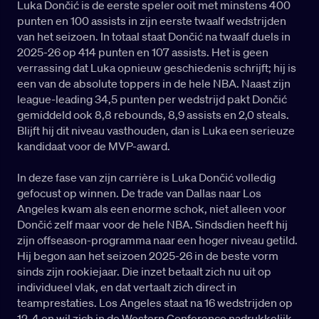
Luka Dončić is de eerste speler ooit met minstens 400
punten en 100 assists in zijn eerste twaalf wedstrijden
van het seizoen. In totaal staat Dončić na twaalf duels in
2025-26 op 414 punten en 107 assists. Het is geen
verrassing dat Luka opnieuw geschiedenis schrijft; hij is
een van de absolute toppers in de hele NBA. Naast zijn
league-leading 34,5 punten per wedstrijd pakt Dončić
gemiddeld ook 8,8 rebounds, 8,9 assists en 2,0 steals.
Blijft hij dit niveau vasthouden, dan is Luka een serieuze
kandidaat voor de MVP-award.
In deze fase van zijn carrière is Luka Dončić volledig
gefocust op winnen. De trade van Dallas naar Los
Angeles kwam als een enorme schok, niet alleen voor
Dončić zelf maar voor de hele NBA. Sindsdien heeft hij
zijn offseason-programma naar een hoger niveau getild.
Hij begon aan het seizoen 2025-26 in de beste vorm
sinds zijn rookiejaar. Die inzet betaalt zich nu uit op
individueel vlak, en dat vertaalt zich direct in
teamprestaties. Los Angeles staat na 16 wedstrijden op
12-4 en wil zich in de Western Conference nadrukkelijk