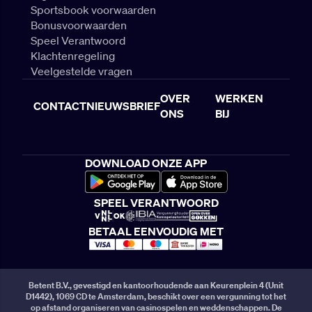
Sportsbook voorwaarden
Bonusvoorwaarden
Speel Verantwoord
Klachtenregeling
Veelgestelde vragen
OVER
WERKEN
CONTACT
NIEUWSBRIEF
ONS
BIJ
DOWNLOAD ONZE APP
SPEEL VERANTWOORD
BETAAL EENVOUDIG MET
Betent B.V., gevestigd en kantoorhoudende aan Keurenplein 4 (Unit
D1442), 1069 CD te Amsterdam, beschikt over een vergunning tot het
op afstand organiseren van casinospelen en weddenschappen. De