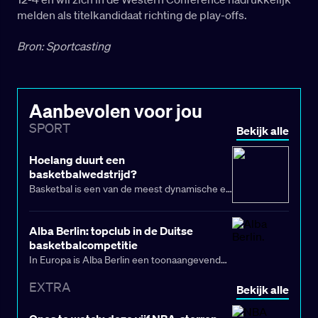
melden als titelkandidaat richting de play-offs.
Bron: Sportcasting
Aanbevolen voor jou
SPORT
Bekijk alle
Hoelang duurt een
basketbalwedstrijd?
Basketbal is een van de meest dynamische en
spectaculaire sporten ter wereld. Wie wel
eens een wedstrijd heeft bekeken of zelf op
Alba Berlin: topclub in de Duitse
het veld staat, weet dat tijd een cruciale rol
basketbalcompetitie
speelt. Maar hoelang duurt een officiële
In Europa is Alba Berlin een toonaangevende
basketbalwedstrijd eigenlijk? En waarom zit er
basketbalclub. De club uit Duitsland komt uit
verschil tussen de officiële speeltijd en de
EXTRA
Bekijk alle
Berlijn en speelt op het hoogste nationale
werkelijke duur die toeschouwers ervaren?
basketbalniveau. Alle thuiswedstrijden van