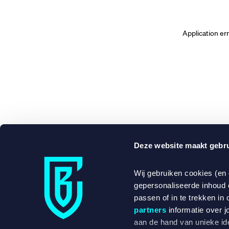
Application er
Deze website maakt gebru
Wij gebruiken cookies (en
gepersonaliseerde inhoud 
passen of in te trekken in 
partners
informatie over j
aan de hand van unieke ide