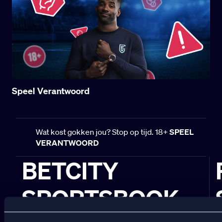
Speel Verantwoord
Wat kost gokken jou? Stop op tijd. 18+
SPEEL
VERANTWOORD
BETCITY
SPORTSBOOK
Wedden op sport
S