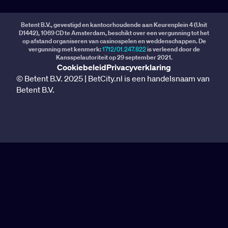
Betent B.V., gevestigd en kantoorhoudende aan Keurenplein 4 (Unit
D1442), 1069 CD te Amsterdam, beschikt over een vergunning tot het
op afstand organiseren van casinospelen en weddenschappen. De
vergunning met kenmerk:
1712/01.247.822
is verleend door de
Kansspelautoriteit op 29 september 2021.
Cookiebeleid
Privacyverklaring
© Betent B.V. 2025 | BetCity.nl is een handelsnaam van
Betent B.V.