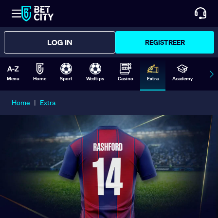
LOG IN
REGISTREER
Menu
Home
Sport
Wedtips
Casino
Extra
Academy
Form
Home
|
Extra