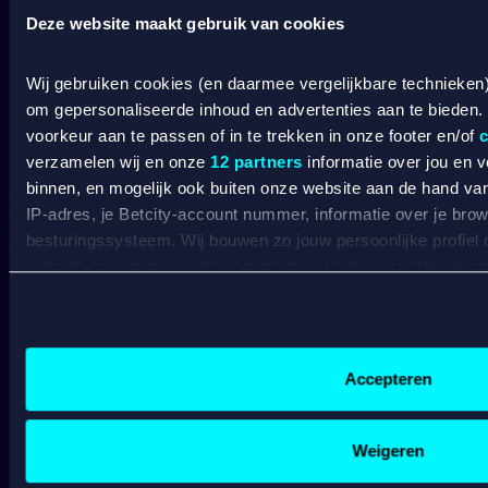
Wedden op voetbal
G
Deze website maakt gebruik van cookies
Wedden op Eredivisie
C
Wedden op Ajax
L
Wij gebruiken cookies (en daarmee vergelijkbare technieken
Wedden op PSV
B
Wedden op Feyenoord
B
om gepersonaliseerde inhoud en advertenties aan te bieden.
voorkeur aan te passen of in te trekken in onze footer en/of
c
CASINO
verzamelen wij en onze
12 partners
informatie over jou en 
binnen, en mogelijk ook buiten onze website aan de hand van 
IP-adres, je Betcity-account nummer, informatie over je brows
Online casino
besturingssysteem. Wij bouwen zo jouw persoonlijke profiel
Online gokken
website en communicatie aan op jouw voorkeuren. Ook kunne
Live casino
C
Live roulette
laten zien op basis van jouw recente internetgedrag. Specifi
C
Live blackjack
de data voor de volgende doeleinden:
C
Gokkasten
Advertentie- en contentmeting, inzichten in het publiek en
V
Gepersonaliseerde content;
B
Accepteren
Gepersonaliseerde advertenties;
A
Sociale media functionaliteit.
Lees hierover meer in ons
cookiebeleid
en
privacybeleid
.
BETROUWBAAR
Weigeren