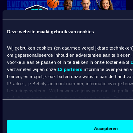
Deze website maakt gebruik van cookies
Wij gebruiken cookies (en daarmee vergelijkbare technieken
SPORT WELKOMSTBONUS
om gepersonaliseerde inhoud en advertenties aan te bieden.
voorkeur aan te passen of in te trekken in onze footer en/of
c
verzamelen wij en onze
12 partners
informatie over jou en 
binnen, en mogelijk ook buiten onze website aan de hand van 
Wat kost gokken jou? Stop op tijd. 18+
SPEEL
IP-adres, je Betcity-account nummer, informatie over je brows
VERANTWOORD
besturingssysteem. Wij bouwen zo jouw persoonlijke profiel
BETCITY
website en communicatie aan op jouw voorkeuren. Ook kunne
laten zien op basis van jouw recente internetgedrag. Specifi
de data voor de volgende doeleinden:
SPORTSBOOK
Advertentie- en contentmeting, inzichten in het publiek en
Gepersonaliseerde content;
Accepteren
Wedden op sport
S
Gepersonaliseerde advertenties;