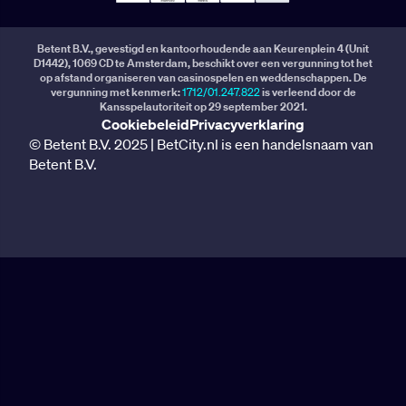
Betent B.V., gevestigd en kantoorhoudende aan Keurenplein 4 (Unit
D1442), 1069 CD te Amsterdam, beschikt over een vergunning tot het
op afstand organiseren van casinospelen en weddenschappen. De
vergunning met kenmerk:
1712/01.247.822
is verleend door de
Kansspelautoriteit op 29 september 2021.
Cookiebeleid
Privacyverklaring
© Betent B.V. 2025 | BetCity.nl is een handelsnaam van
Betent B.V.