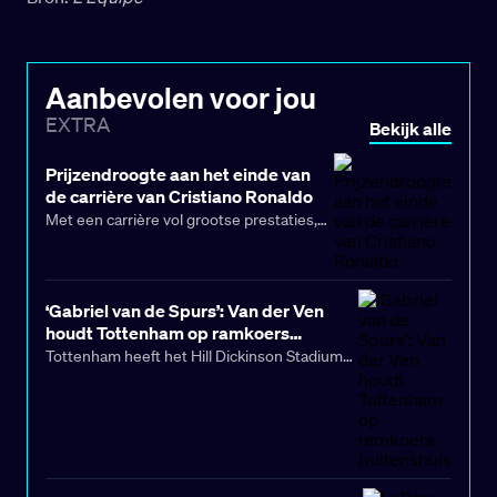
Aanbevolen voor jou
EXTRA
Bekijk alle
Prijzendroogte aan het einde van
de carrière van Cristiano Ronaldo
Met een carrière vol grootse prestaties,
record brekende momenten en talloze
onderscheidingen beleeft Cristiano
Ronaldo een teleurstellende periode in de
‘Gabriel van de Spurs’: Van der Ven
slotfase van zijn loopbaan in het
houdt Tottenham op ramkoers
Saudische voetbal. Terwijl hij jacht maakt
buitenshuis
Tottenham heeft het Hill Dickinson Stadium
op zijn duizendste doelpunt, doorstaat de
afgelopen zondag verlaten met opnieuw drie
Portugees een reeks teleurstellingen die
punten op zak, na winst op Everton in de
ongewoon zijn voor een atleet van zijn
negende speelronde van de Premier League.
kaliber.
De overwinning was te danken aan de
doelpuntenvorm van verdediger Micky van