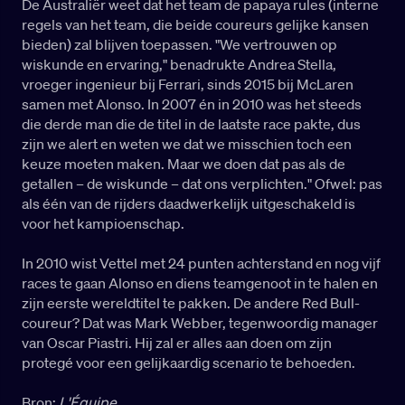
De Australiër weet dat het team de papaya rules (interne
regels van het team, die beide coureurs gelijke kansen
bieden) zal blijven toepassen. "We vertrouwen op
wiskunde en ervaring," benadrukte Andrea Stella,
vroeger ingenieur bij Ferrari, sinds 2015 bij McLaren
samen met Alonso. In 2007 én in 2010 was het steeds
die derde man die de titel in de laatste race pakte, dus
zijn we alert en weten we dat we misschien toch een
keuze moeten maken. Maar we doen dat pas als de
getallen – de wiskunde – dat ons verplichten." Ofwel: pas
als één van de rijders daadwerkelijk uitgeschakeld is
voor het kampioenschap.
In 2010 wist Vettel met 24 punten achterstand en nog vijf
races te gaan Alonso en diens teamgenoot in te halen en
zijn eerste wereldtitel te pakken. De andere Red Bull-
coureur? Dat was Mark Webber, tegenwoordig manager
van Oscar Piastri. Hij zal er alles aan doen om zijn
protegé voor een gelijkaardig scenario te behoeden.
Bron:
L'Équipe