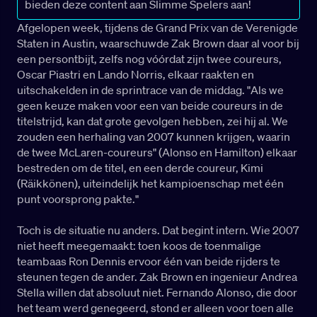
bieden deze content aan Slimme Spelers aan!
Afgelopen week, tijdens de Grand Prix van de Verenigde
Staten in Austin, waarschuwde Zak Brown daar al voor bij
een persontbijt, zelfs nog vóórdat zijn twee coureurs,
Oscar Piastri en Lando Norris, elkaar raakten en
uitschakelden in de sprintrace van de middag. "Als we
geen keuze maken voor een van beide coureurs in de
titelstrijd, kan dat grote gevolgen hebben, zei hij al. We
zouden een herhaling van 2007 kunnen krijgen, waarin
de twee McLaren-coureurs" (Alonso en Hamilton) elkaar
bestreden om de titel, en een derde coureur, Kimi
(Räikkönen), uiteindelijk het kampioenschap met één
punt voorsprong pakte."
Toch is de situatie nu anders. Dat begint intern. Wie 2007
niet heeft meegemaakt: toen koos de toenmalige
teambaas Ron Dennis ervoor één van beide rijders te
steunen tegen de ander. Zak Brown en ingenieur Andrea
Stella willen dat absoluut niet. Fernando Alonso, die door
het team werd genegeerd, stond er alleen voor toen alle