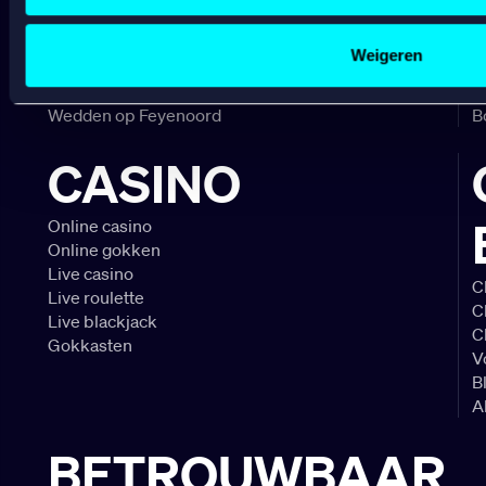
Wedden op voetbal
G
Sociale media functionaliteit.
Wedden op Eredivisie
C
Lees hierover meer in ons
cookiebeleid
en
privacybeleid
.
Weigeren
Wedden op Ajax
L
Wedden op PSV
B
Wedden op Feyenoord
B
CASINO
Online casino
Online gokken
Live casino
C
Live roulette
C
Live blackjack
C
Gokkasten
V
B
A
BETROUWBAAR