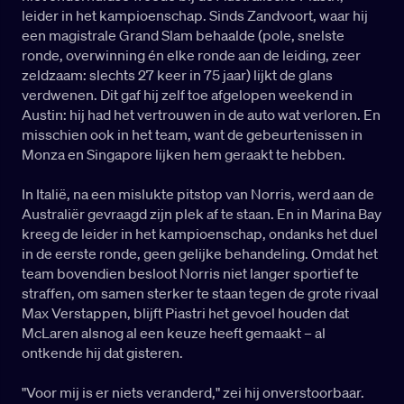
leider in het kampioenschap. Sinds Zandvoort, waar hij
een magistrale Grand Slam behaalde (pole, snelste
ronde, overwinning én elke ronde aan de leiding, zeer
zeldzaam: slechts 27 keer in 75 jaar) lijkt de glans
verdwenen. Dit gaf hij zelf toe afgelopen weekend in
Austin: hij had het vertrouwen in de auto wat verloren. En
misschien ook in het team, want de gebeurtenissen in
Monza en Singapore lijken hem geraakt te hebben.
In Italië, na een mislukte pitstop van Norris, werd aan de
Australiër gevraagd zijn plek af te staan. En in Marina Bay
kreeg de leider in het kampioenschap, ondanks het duel
in de eerste ronde, geen gelijke behandeling. Omdat het
team bovendien besloot Norris niet langer sportief te
straffen, om samen sterker te staan tegen de grote rivaal
Max Verstappen, blijft Piastri het gevoel houden dat
McLaren alsnog al een keuze heeft gemaakt – al
ontkende hij dat gisteren.
"Voor mij is er niets veranderd," zei hij onverstoorbaar.