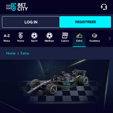
LOG IN
REGISTREER
Menu
Home
Sport
Wedtips
Casino
Extra
Academy
Form
Home
|
Extra