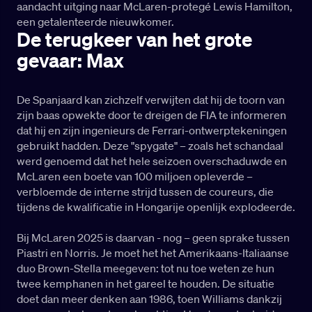
aandacht uitging naar McLaren-protegé Lewis Hamilton,
een getalenteerde nieuwkomer.
De terugkeer van het grote
gevaar: Max
De Spanjaard kan zichzelf verwijten dat hij de toorn van
zijn baas opwekte door te dreigen de FIA te informeren
dat hij en zijn ingenieurs de Ferrari-ontwerptekeningen
gebruikt hadden. Deze "spygate" – zoals het schandaal
werd genoemd dat het hele seizoen overschaduwde en
McLaren een boete van 100 miljoen opleverde –
verbloemde de interne strijd tussen de coureurs, die
tijdens de kwalificatie in Hongarije openlijk explodeerde.
Bij McLaren 2025 is daarvan - nog – geen sprake tussen
Piastri en Norris. Je moet het het Amerikaans-Italiaanse
duo Brown-Stella meegeven: tot nu toe weten ze hun
twee kemphanen in het gareel te houden. De situatie
doet dan meer denken aan 1986, toen Williams dankzij