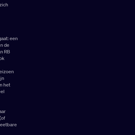
zich
gaat: een
en de
an RB
ook
seizoen
ijn
n het
eel
aar
(of
meetbare