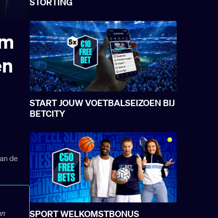
STORTING
om
en
START JOUW VOETBALSEIZOEN BIJ
BETCITY
van de
an
SPORT WELKOMSTBONUS