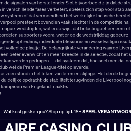
n de signalen van herstel onder Slot bijvoorbeeld zijn dat de str
 in verschillende fases verbetert, spelers zich stap voor stap 
w systeem of dat vermoeidheid het werkelijke tactische herstel
verpool presteert bovendien vaak slechter in de competitie na
eague-wedstrijden, wat erop wijst dat belastingbeheer een rol 
oordelen supporters vooral wat er op de wedstrijddag gebeurt:
ende optredens, individuele blessures en wisselvallige result
 het volledige plaatje. De belangrijkste verandering waarop Liverp
 een beter evenwicht en meer breedte in de selectie, zodat het
ter kan worden gedragen — dat systeem dat, hoe snel men dat o
club wel de Premier League-titel opleverde.
eizoen stond in het teken van leren en slijtage. Het derde begin
 duidelijke opdracht: de stabiliteit terugvinden die Liverpool no
n kampioen van Engeland maakte.
a
Wat kost gokken jou? Stop op tijd. 18+
SPEEL VERANTWOO
LAIRE
CASINO
CLU