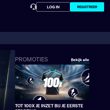
LOG IN
REGISTREER
PROMOTIES
Bekijk alle
TOT 100X JE INZET BIJ JE EERSTE