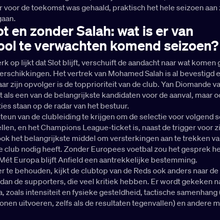
r voor de toekomst was gehaald, praktisch het hele seizoen aan 
gaan.
t en zonder Salah: wat is er van
ool te verwachten komend seizoen?
rk op lijkt dat Slot blijft, verschuift de aandacht naar wat komen 
erschikkingen. Het vertrek van Mohamed Salah is al bevestigd 
ar zijn opvolger is de topprioriteit van de club. Yan Diomande v
t als een van de belangrijkste kandidaten voor de aanval, maar 
ies staan op de radar van het bestuur.
e steun van de clubleiding te krijgen om de selectie voor volgend 
llen, en het Champions League-ticket is, naast de trigger voor z
ook het belangrijkste middel om versterkingen aan te trekken va
e club nodig heeft. Zonder Europees voetbal zou het gesprek h
 Mét Europa blijft Anfield een aantrekkelijke bestemming.
r te behouden, kijkt de clubtop van de Reds ook anders naar de
dan de supporters, die veel kritiek hebben. Er wordt gekeken n
a, zoals intensiteit en fysieke gesteldheid, tactische samenhang 
onen uitvoeren, zelfs als de resultaten tegenvallen) en andere 