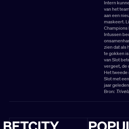
Intern kunne
van het team
aan een nieu
maskeert. Li
Champions L
Intussen be
onsamenhang
zien dat als
te gokken is
van Slot be
vergeet, de 
Het tweede s
Slot met een
jaar gelede
Bron:
Trivel
BETCITY
POPU