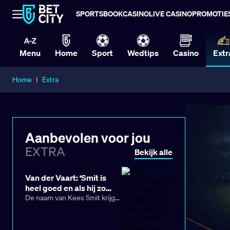
SPORTSBOOK
CASINO
LIVE CASINO
PROMOTIE
Menu
Home
Sport
Wedtips
Casino
Extr
Home
|
Extra
Aanbevolen voor jou
EXTRA
Bekijk alle
Van der Vaart: ‘Smit is
heel goed en als hij zo
doorgaat, gaat hij naar
De naam van Kees Smit krijgt
steeds meer gewicht op het
Real Madrid’
Europese toneel en op de
transfermarkt. Hij werd al