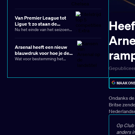
genoemd als speler die in de
gaten wordt gehouden door
Real Madrid en Barcelona, en
Van Premier League tot
nu kreeg hij ook nog eens
Heef
Ligue 1: zo staan de
stevige steun.
titelraces in de
Nu het einde van het seizoen
snel nadert, zijn de strijd om de
Arne
belangrijkste Europese
koppositie in de vijf grootste
competities ervoor
Europese competities in een
Arsenal heeft een nieuw
ramp
beslissende fase beland. Met
blauwdruk voor hoe je de
nog maar een paar speelrondes
Premier League-titel kunt
Wat voor bestemming het
op de kalender kan elke misstap
seizoen van
Arsenal
uiteindelijk
winnen
het verschil maken voor wie
Gepublicee
ook bereikt, de makers van de
kampioen
ervan droomt
te
seizoenscompilaties kregen in
worden.
het Etihad Stadium materiaal in
MAAK ONS
overvloed.
Ondanks de d
Britse zend
Nederlandse 
Op Club 
anders i