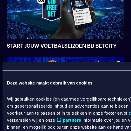
START JOUW VOETBALSEIZOEN BIJ BETCITY
Deze website maakt gebruik van cookies
Wij gebruiken cookies (en daarmee vergelijkbare technieken
om gepersonaliseerde inhoud en advertenties aan te bieden.
voorkeur aan te passen of in te trekken in onze footer en/of
c
SPORT WELKOMSTBONUS
verzamelen wij en onze
12 partners
informatie over jou en 
binnen, en mogelijk ook buiten onze website aan de hand van 