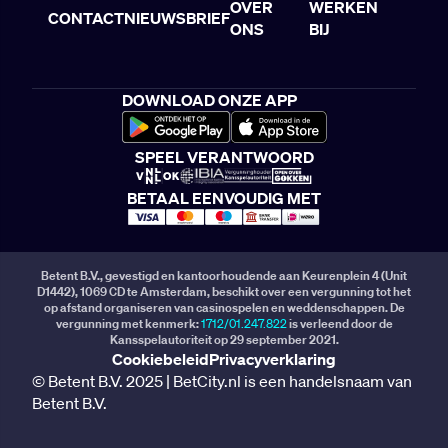
OVER
WERKEN
CONTACT
NIEUWSBRIEF
ONS
BIJ
DOWNLOAD ONZE APP
SPEEL VERANTWOORD
BETAAL EENVOUDIG MET
Betent B.V., gevestigd en kantoorhoudende aan Keurenplein 4 (Unit
D1442), 1069 CD te Amsterdam, beschikt over een vergunning tot het
op afstand organiseren van casinospelen en weddenschappen. De
vergunning met kenmerk:
1712/01.247.822
is verleend door de
Kansspelautoriteit op 29 september 2021.
Cookiebeleid
Privacyverklaring
© Betent B.V. 2025 | BetCity.nl is een handelsnaam van
Betent B.V.