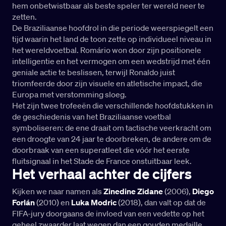
hem onbetwistbaar als beste speler ter wereld neer te
zetten.
De Braziliaanse hoofdrol in die periode weerspiegelt een
tijd waarin het land de toon zette op individueel niveau in
het wereldvoetbal. Romário won door zijn positionele
intelligentie en het vermogen om een wedstrijd met één
geniale actie te beslissen, terwijl Ronaldo juist
triomfeerde door zijn visuele en atletische impact, die
Europa met verstomming sloeg.
Het zijn twee trofeeën die verschillende hoofdstukken in
de geschiedenis van het Braziliaanse voetbal
symboliseren: de ene draait om tactische veerkracht om
een droogte van 24 jaar te doorbreken, de andere om de
doorbraak van een superatleet die vóór het eerste
fluitsignaal in het Stade de France onstuitbaar leek.
Het verhaal achter de cijfers
Kijken we naar namen als
Zinedine Zidane
(2006),
Diego
Forlán
(2010) en
Luka Modric
(2018), dan valt op dat de
FIFA-jury doorgaans de invloed van een vedette op het
geheel zwaarder laat wegen dan een gouden medaille