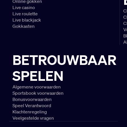
Online gokken
Live casino
C
Live roulette
C
Live blackjack
C
Gokkasten
V
B
A
BETROUWBAAR
SPELEN
Algemene voorwaarden
Sportsbook voorwaarden
Bonusvoorwaarden
Speel Verantwoord
Klachtenregeling
Veelgestelde vragen