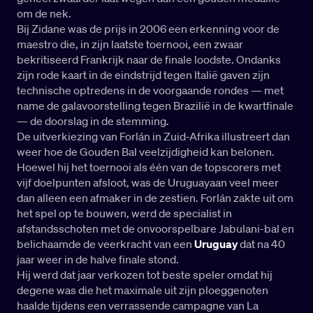
om de nek.
Bij Zidane was de prijs in 2006 een erkenning voor de
maestro die, in zijn laatste toernooi, een zwaar
bekritiseerd Frankrijk naar de finale loodste. Ondanks
zijn rode kaart in de eindstrijd tegen Italië gaven zijn
technische optredens in de voorgaande rondes — met
name de galavoorstelling tegen Brazilië in de kwartfinale
— de doorslag in de stemming.
De uitverkiezing van Forlán in Zuid-Afrika illustreert dan
weer hoe de Gouden Bal veelzijdigheid kan belonen.
Hoewel hij het toernooi als één van de topscorers met
vijf doelpunten afsloot, was de Uruguayaan veel meer
dan alleen een afmaker in de zestien. Forlán zakte uit om
het spel op te bouwen, werd de specialist in
afstandsschoten met de onvoorspelbare Jabulani-bal en
belichaamde de veerkracht van een
Uruguay
dat na 40
jaar weer in de halve finale stond.
Hij werd dat jaar verkozen tot beste speler omdat hij
degene was die het maximale uit zijn ploeggenoten
haalde tijdens een verrassende campagne van La