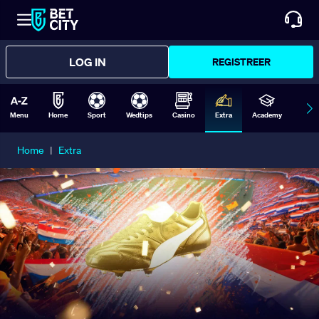
LOG IN
REGISTREER
Menu
Home
Sport
Wedtips
Casino
Extra
Academy
Form
Home
|
Extra