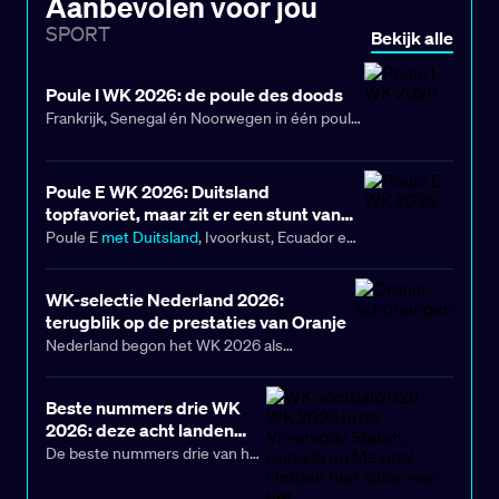
Aanbevolen voor jou
SPORT
Bekijk alle
Poule I WK 2026: de poule des doods
Frankrijk, Senegal én Noorwegen in één poule
op het WK 2026? Dat belooft vuurwerk. Poule
I is er eentje waar je popcorn bij pakt.
Poule E WK 2026: Duitsland
topfavoriet, maar zit er een stunt van
Curaçao in?
Poule E
met Duitsland
, Ivoorkust, Ecuador en
Curaçao lijkt er eentje waar je snel doorheen
bladert, maar dat kan zomaar een fout blijken.
WK-selectie Nederland 2026:
Er zit genoeg pit en verschil in speelstijlen om
terugblik op de prestaties van Oranje
het interessant te maken, zeker als het niet
Nederland begon het WK 2026 als
meteen volgens verwachting loopt. Want zeg
groepswinnaar aan de knock-outfase en
nou zelf: als Nederlanders gunnen we Curaçao
verschillende internationals speelden zich
Beste nummers drie WK
toch allemaal dat ene stuntmoment.
tijdens de groepsfase nadrukkelijk in de
2026: deze acht landen
kijker. Vooral Brian Brobbey en Crysencio
gaan door naar de
De beste nummers drie van het
Summerville maakten indruk, terwijl Donyell
zestiende finales
WK 2026 zijn bekend. DR
Malen zijn uitstekende clubvorm voorlopig