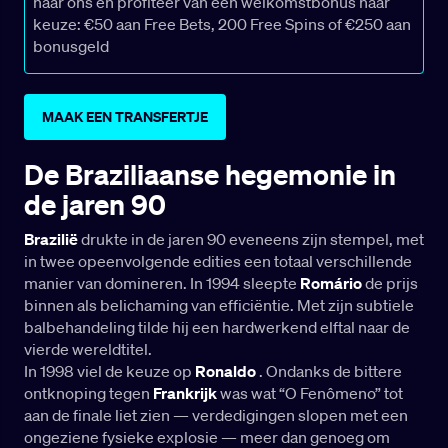
naar ons en profiteer van een welkomstbonus naar
keuze: €50 aan Free Bets, 200 Free Spins of €250 aan
bonusgeld
MAAK EEN TRANSFERTJE
De Braziliaanse hegemonie in
de jaren 90
Brazilië
drukte in de jaren 90 eveneens zijn stempel, met
in twee opeenvolgende edities een totaal verschillende
manier van domineren. In 1994 sleepte
Romário
de prijs
binnen als belichaming van efficiëntie. Met zijn subtiele
balbehandeling tilde hij een hardwerkend elftal naar de
vierde wereldtitel.
In 1998 viel de keuze op
Ronaldo
. Ondanks de bittere
ontknoping tegen
Frankrijk
was wat “O Fenômeno” tot
aan de finale liet zien — verdedigingen slopen met een
ongeziene fysieke explosie — meer dan genoeg om