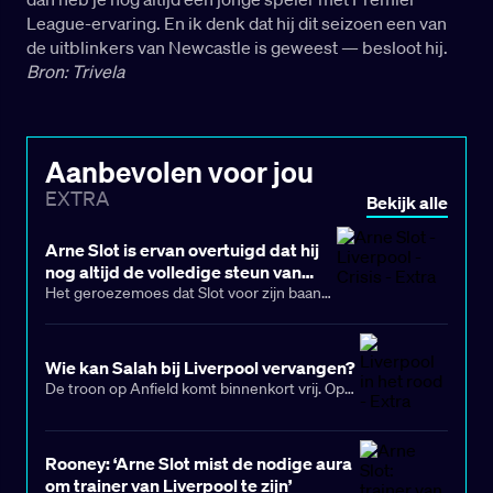
League-ervaring. En ik denk dat hij dit seizoen een van
de uitblinkers van Newcastle is geweest — besloot hij.
Bron: Trivela
Aanbevolen voor jou
EXTRA
Bekijk alle
Arne Slot is ervan overtuigd dat hij
nog altijd de volledige steun van
Liverpool-bestuur heeft
Het geroezemoes dat Slot voor zijn baan
vecht, een jaar nadat hij de Premier
League won, wordt steeds sterker.
Wie kan Salah bij Liverpool vervangen?
De troon op Anfield komt binnenkort vrij. Op
de avond van dinsdag (24 maart) maakte
Liverpool bekend dat Mohamed Salah, een
van de grootste spelers uit de
Rooney: ‘Arne Slot mist de nodige aura
clubgeschiedenis, de Reds aan het einde van
om trainer van Liverpool te zijn’
het seizoen zal verlaten. De Egyptische ster