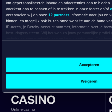
om gepersonaliseerde inhoud en advertenties aan te bieden.
voorkeur aan te passen of in te trekken in onze footer en/of
c
Wat kost gokken jou? Stop op tijd. 18+
SPEEL
verzamelen wij en onze
12 partners
informatie over jou en 
VERANTWOORD
binnen, en mogelijk ook buiten onze website aan de hand van 
IP-adres, je Betcity-account nummer, informatie over je brows
BETCITY
besturingssysteem. Wij bouwen zo jouw persoonlijke profiel
website en communicatie aan op jouw voorkeuren. Ook kunne
SPORTSBOOK
laten zien op basis van jouw recente internetgedrag. Specifi
de data voor de volgende doeleinden:
Wedden op sport
S
Advertentie- en contentmeting, inzichten in het publiek en
Wedden op voetbal
G
Gepersonaliseerde content;
Accepteren
Wedden op Eredivisie
C
Gepersonaliseerde advertenties;
Wedden op Ajax
L
Sociale media functionaliteit.
Wedden op PSV
B
Lees hierover meer in ons
cookiebeleid
en
privacybeleid
.
Weigeren
Wedden op Feyenoord
B
CASINO
Online casino