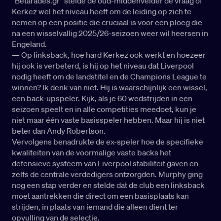
“Betarades.gr” stelde de oud-middenvelder de vraag of
Kerkez wel het niveau heeft om de leiding op zich te
nemen op een positie die cruciaal is voor een ploeg die
na een wisselvallig 2025/26-seizoen weer wil heersen in
Engeland.
— Op linksback, hoe hard Kerkez ook werkt en hoezeer
hij ook is verbeterd, is hij op het niveau dat Liverpool
nodig heeft om de landstitel en de Champions League te
winnen? Ik denk van niet. Hij is waarschijnlijk een wissel,
een back-upspeler. Kijk, als je 60 wedstrijden in een
seizoen speelt en in alle competities meedoet, kun je
niet maar één vaste basisspeler hebben. Maar hij is niet
beter dan Andy Robertson.
Vervolgens benadrukte de ex-speler hoe de specifieke
kwaliteiten van de voormalige vaste backs het
defensieve systeem van Liverpool stabiliteit gaven en
zelfs de centrale verdedigers ontzorgden. Murphy ging
nog een stap verder en stelde dat de club een linksback
moet aantrekken die direct om een basisplaats kan
strijden, in plaats van iemand die alleen dient ter
opvulling van de selectie.