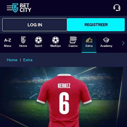
LOG IN
REGISTREER
Menu
Home
Sport
Wedtips
Casino
Extra
Academy
Form
Home
|
Extra