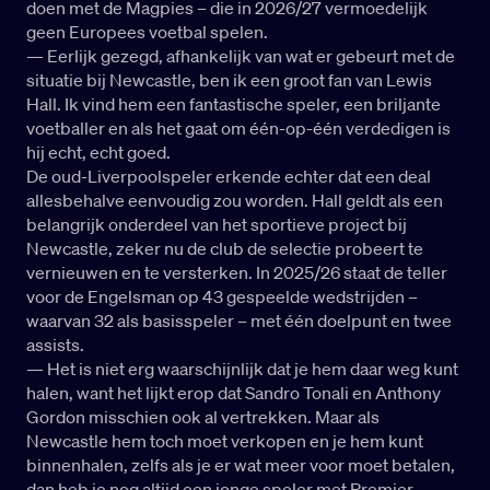
doen met de Magpies – die in 2026/27 vermoedelijk
geen Europees voetbal spelen.
— Eerlijk gezegd, afhankelijk van wat er gebeurt met de
situatie bij Newcastle, ben ik een groot fan van Lewis
Hall. Ik vind hem een fantastische speler, een briljante
voetballer en als het gaat om één-op-één verdedigen is
hij echt, echt goed.
De oud-Liverpoolspeler erkende echter dat een deal
allesbehalve eenvoudig zou worden. Hall geldt als een
belangrijk onderdeel van het sportieve project bij
Newcastle, zeker nu de club de selectie probeert te
vernieuwen en te versterken. In 2025/26 staat de teller
voor de Engelsman op 43 gespeelde wedstrijden –
waarvan 32 als basisspeler – met één doelpunt en twee
assists.
— Het is niet erg waarschijnlijk dat je hem daar weg kunt
halen, want het lijkt erop dat Sandro Tonali en Anthony
Gordon misschien ook al vertrekken. Maar als
Newcastle hem toch moet verkopen en je hem kunt
binnenhalen, zelfs als je er wat meer voor moet betalen,
dan heb je nog altijd een jonge speler met Premier