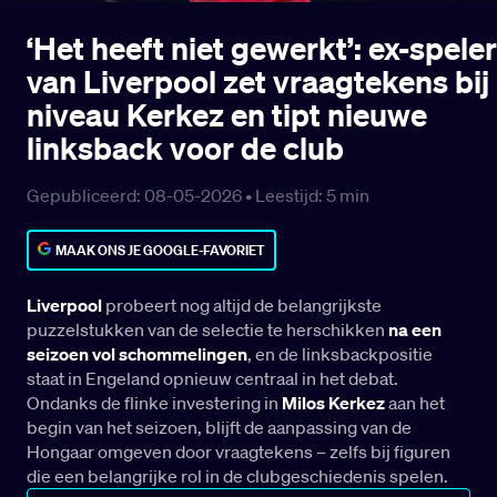
‘Het heeft niet gewerkt’: ex-speler
van Liverpool zet vraagtekens bij
niveau Kerkez en tipt nieuwe
linksback voor de club
Gepubliceerd: 08-05-2026 •
Leestijd:
5
min
MAAK ONS JE GOOGLE-FAVORIET
Liverpool
probeert nog altijd de belangrijkste
puzzelstukken van de selectie te herschikken
na een
seizoen vol schommelingen
, en de linksbackpositie
staat in Engeland opnieuw centraal in het debat.
Ondanks de flinke investering in
Milos Kerkez
aan het
begin van het seizoen, blijft de aanpassing van de
Hongaar omgeven door vraagtekens – zelfs bij figuren
die een belangrijke rol in de clubgeschiedenis spelen.