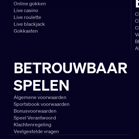
Online gokken
Live casino
C
Live roulette
C
Live blackjack
C
Gokkasten
V
B
A
BETROUWBAAR
SPELEN
Algemene voorwaarden
Sportsbook voorwaarden
Bonusvoorwaarden
Speel Verantwoord
Klachtenregeling
Veelgestelde vragen