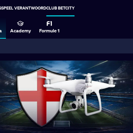
S
SPEEL VERANTWOORD
CLUB BETCITY
a
Academy
Formule 1