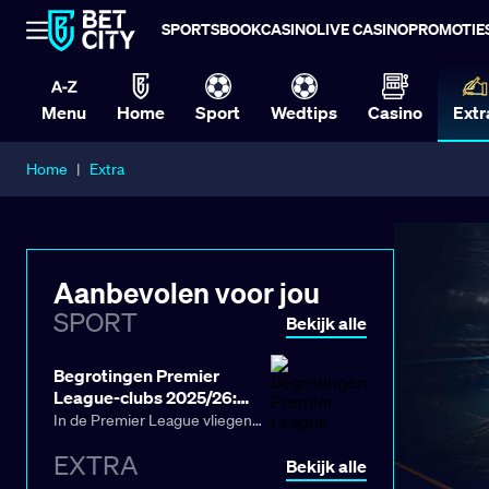
SPORTSBOOK
CASINO
LIVE CASINO
PROMOTIE
Menu
Home
Sport
Wedtips
Casino
Extr
Home
|
Extra
Aanbevolen voor jou
SPORT
Bekijk alle
Begrotingen Premier
League-clubs 2025/26:
ontdek ze op Club BetCity
In de Premier League vliegen
de miljoenen over de toonbank.
EXTRA
Bekijk alle
Sterker nog, de begrotingen