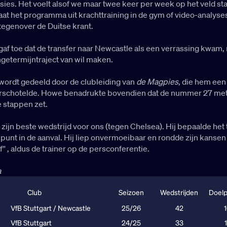
sies. Het voelt alsof we maar twee keer per week op het veld st
at het programma uit krachttraining in de gym of video-analyses'
egenover de Duitse krant.
f toe dat de transfer naar Newcastle als een verrassing kwam,
angetermijntraject van wil maken.
 wordt gedeeld door de clubleiding van
de Magpies
, die hem een
orschotelde. Howe benadrukte bovendien dat de nummer 27 met
 stappen zet.
e zijn beste wedstrijd voor ons (tegen Chelsea). Hij bepaalde he
punt in de aanval. Hij liep onvermoeibaar en rondde zijn kansen
f'' , aldus de trainer op de persconferentie.
a