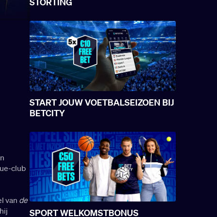
STORTING
START JOUW VOETBALSEIZOEN BIJ
BETCITY
an
gue-club
el van
de
hij
SPORT WELKOMSTBONUS