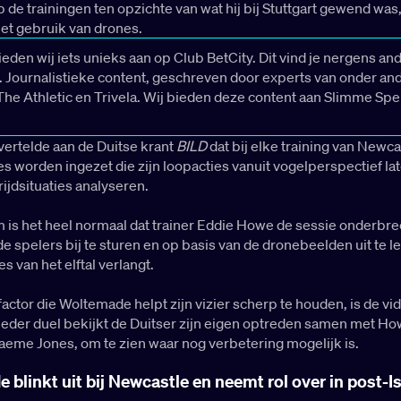
de trainingen ten opzichte van wat hij bij Stuttgart gewend was
et gebruik van drones.
eden wij iets unieks aan op Club BetCity. Dit vind je nergens and
 Journalistieke content, geschreven door experts van onder an
The Athletic en Trivela. Wij bieden deze content aan Slimme Spe
ertelde aan de Duitse krant
BILD
dat bij elke training van Newca
s worden ingezet die zijn loopacties vanuit vogelperspectief la
ijdsituaties analyseren.
 is het heel normaal dat trainer Eddie Howe de sessie onderbr
 spelers bij te sturen en op basis van de dronebeelden uit te 
es van het elftal verlangt.
actor die Woltemade helpt zijn vizier scherp te houden, is de vi
ieder duel bekijkt de Duitser zijn eigen optreden samen met H
aeme Jones, om te zien waar nog verbetering mogelijk is.
blinkt uit bij Newcastle en neemt rol over in post-I