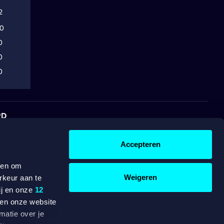
RD
B
BETROUWBAA
Accepteren
ITY
SPELEN
 en om
Weigeren
rkeur aan te
ij en onze
12
Algemene voorwaarden
Sportsbook voorwaarden
ten onze website
Bonusvoorwaarden
matie over je