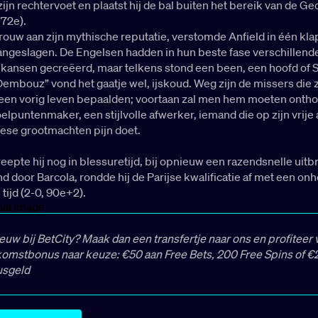
jn rechtervoet en plaatst hij de bal buiten het bereik van de G
 72e).
trouw aan zijn mythische reputatie, verstomde Anfield in één kla
ngeslagen. De Engelsen hadden in hun beste fase verschillend
e kansen gecreëerd, maar telkens stond een been, een hoofd of 
Dembouz” vond het gaatje wel, ijskoud. Weg zijn de missers die z
n een vorig leven bepaalden; voortaan zal men hem moeten onth
elpuntenmaker, een stijlvolle afwerker, iemand die op zijn vrij
ese grootmachten pijn doet.
eepte hij nog in blessuretijd, bij opnieuw een razendsnelle uitb
 door Barcola, rondde hij de Parijse kwalificatie af met een o
 tijd (2-0, 90e+2).
ieuw bij BetCity? Maak dan een transfertje naar ons en profiteer 
omstbonus naar keuze: €50 aan Free Bets, 200 Free Spins of €
usgeld