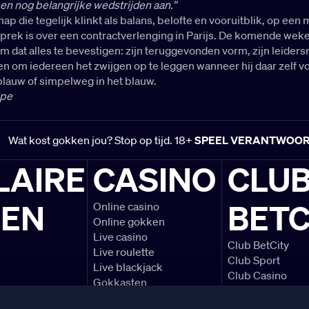
en nog belangrijke wedstrijden aan.”
p die tegelijk klinkt als balans, belofte en vooruitblik, op ee
esprek is over een contractverlenging in Parijs. De komende weke
om dat alles te bevestigen: zijn teruggevonden vorm, zijn leiders
n om iedereen het zwijgen op te leggen wanneer hij daar zelf vo
blauw of simpelweg in het blauw.
ipe
Wat kost gokken jou? Stop op tijd. 18+
SPEEL VERANTWOO
LAIRE
CASINO
CLU
LEN
BETC
Online casino
Online gokken
Live casino
Club BetCity
Live roulette
Club Sport
Live blackjack
Club Casino
Gokkasten
Voetbal voorbe
Blackjack spelre