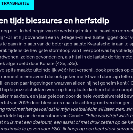
 TRANSFERTJE
n tijd: blessures en herfstdip
j nog niet. In het begin van de wedstrijd mikte hij naast op een sc
Bij 1-0 liet hij bovendien een vijf-tegen-drie-situatie liggen door 
 te gaan in plaats van de beter geplaatste Kvaratschelia aan te 
oral: tijdens de hevigste stormloop van Liverpool was hij volledig
rdwenen, zelden gevonden en, als hij al in de laatste dertig mete
ek afgetroefd door Konaté (43e, 53e).
e spits maakte uiteindelijk wéér het verschil, dook precies op 
 moment in een avond die ook gekenmerkt werd door zijn felle 
i en een paar ingevingen waarvan alleen hij het geheim kent (10
t hij de puzzelstukken weer op hun plaats die hem tot die compl
aller maakten, een jaar geleden door de hele voetbalwereld be
herfst van 2025 door blessures naar de achtergrond verdrongen.
ang rond met het gevoel dat ik mijn voetbal écht wil laten zien, si
vertelde hij aan de microfoon van Canal+.
“Elke wedstrijd wil ik 
at nu is met een doelpunt, een assist of met druk zetten op de ke
 maximale te geven voor PSG. Ik hoop op een heel sterk seizoe