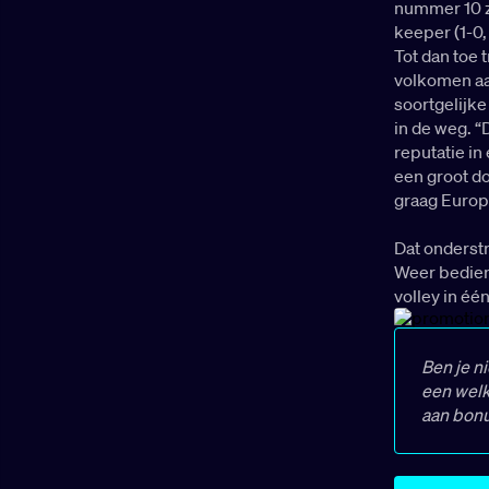
nummer 10 zi
keeper (1-0,
Tot dan toe 
volkomen aa
soortgelijk
in de weg. “
reputatie i
een groot do
graag Europ
Dat onderstr
Weer bediend
volley in één
Ben je n
een welk
aan bon