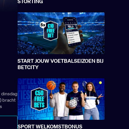
STORTING
START JOUW VOETBALSEIZOEN BIJ
BETCITY
 dinsdag
) bracht
ns
SPORT WELKOMSTBONUS