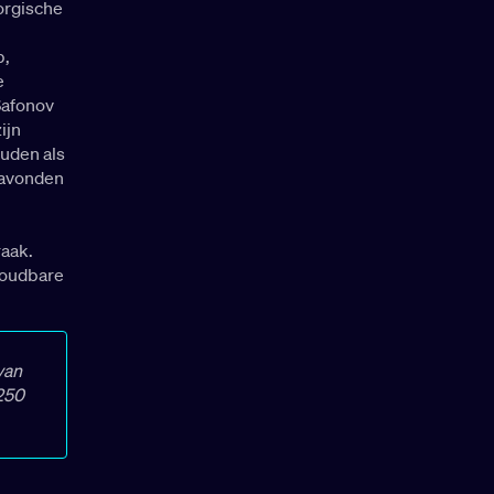
eorgische
p,
e
Safonov
ijn
ouden als
e avonden
raak.
nhoudbare
van
250