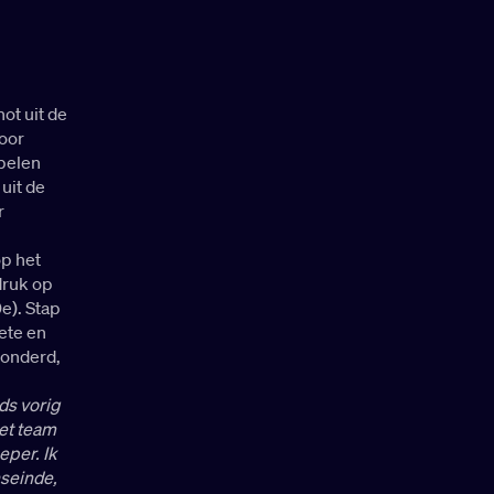
hot uit de
voor
spelen
 uit de
r
op het
druk op
e). Stap
ete en
wonderd,
nds vorig
het team
eper. Ik
nseinde,