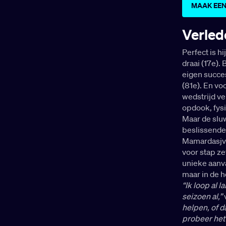
MAAK EEN
Verlede
Perfect is hi
draai (17e). 
eigen succes
(81e). En vo
wedstrijd ve
opdook, fysi
Maar de sluw
beslissende
Mamardasjvil
voor stap ze
unieke aanv
maar in de 
“Ik loop al l
seizoen al,”
helpen, of d
probeer het