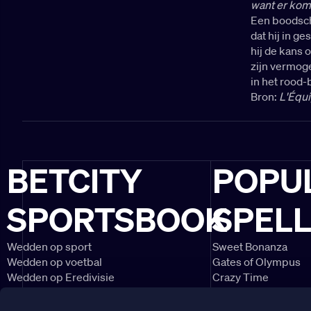
want er kom
Een boodscha
dat hij in g
hij de kans 
zijn vermoge
in het rood-
Bron:
L'Équ
BETCITY
POPU
SPORTSBOOK
SPEL
Wedden op sport
Sweet Bonanza
Wedden op voetbal
Gates of Olympus
Wedden op Eredivisie
Crazy Time
Wedden op Ajax
Lightning Roulette
Wedden op PSV
Big Bass Bonanza