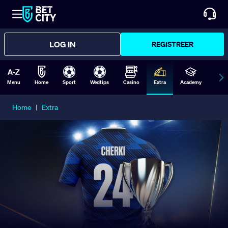
LOG IN
REGISTREER
Menu
Home
Sport
Wedtips
Casino
Extra
Academy
Form
Home
|
Extra