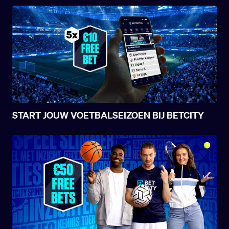
START JOUW VOETBALSEIZOEN BIJ BETCITY