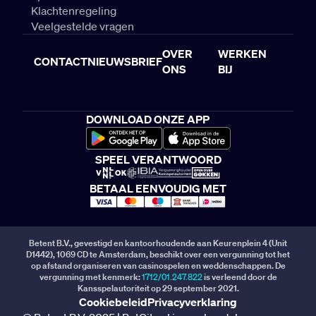
Klachtenregeling
Veelgestelde vragen
OVER
WERKEN
CONTACT
NIEUWSBRIEF
ONS
BIJ
DOWNLOAD ONZE APP
SPEEL VERANTWOORD
BETAAL EENVOUDIG MET
Betent B.V., gevestigd en kantoorhoudende aan Keurenplein 4 (Unit
D1442), 1069 CD te Amsterdam, beschikt over een vergunning tot het
op afstand organiseren van casinospelen en weddenschappen. De
vergunning met kenmerk:
1712/01.247.822
is verleend door de
Kansspelautoriteit op 29 september 2021.
Cookiebeleid
Privacyverklaring