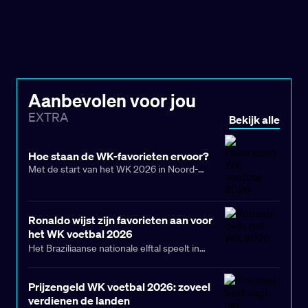
Aanbevolen voor jou
EXTRA
Bekijk alle
Hoe staan de WK-favorieten ervoor?
Met de start van het WK 2026 in Noord-
Amerika nu nog maar krap drie weken weg,
legt AFP Sport de belangrijkste kanshebbers
bij de allereerste eindronde met 48 teams
onder de loep (wereldranglijst tussen
Ronaldo wijst zijn favorieten aan voor
haakjes):
het WK voetbal 2026
Het Braziliaanse nationale elftal speelt in
november zijn laatste wedstrijden in 2025,
één jaar voor het Wereldkampioenschap.
Prijzengeld WK voetbal 2026: zoveel
Tijdens het proces van kwalificatie voor het
verdienen de landen