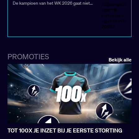
WK en de vriendschappelijke ontmoetingen
De kampioen van het WK 2026 gaat niet
viel er veel te zien van het nationale team:
alleen aan de haal met de meest begeerde
gespannen kwalificatiecampagne,
trofee van het voetbal, maar ontvangt ook een
motiverende overwinningen en zelfs
premie van 50 miljoen dollar (€42,96 miljoen).
historische nederlagen.
De aankondiging werd halverwege december
gedaan door de FIFA, tijdens het
Intercontinentaal Bekertoernooi in Doha,
Qatar. Het bedrag werd deze week
PROMOTIES
goedgekeurd door de FIFA-Raad.
Bekijk alle
TOT 100X JE INZET BIJ JE EERSTE STORTING