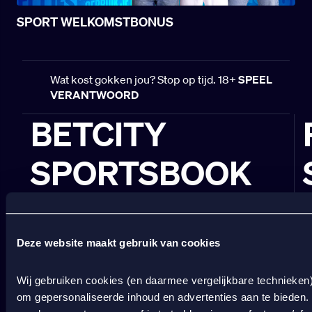
SPORT WELKOMSTBONUS
Wat kost gokken jou? Stop op tijd. 18+
SPEEL
VERANTWOORD
BETCITY
SPORTSBOOK
Wedden op sport
S
Wedden op voetbal
G
Wedden op Eredivisie
C
Deze website maakt gebruik van cookies
Wedden op Ajax
L
Wedden op PSV
B
Wedden op Feyenoord
B
Wij gebruiken cookies (en daarmee vergelijkbare technieken
om gepersonaliseerde inhoud en advertenties aan te bieden.