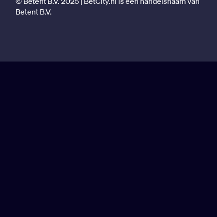
© Betent B.V. 2025 | BetCity.nl is een handelsnaam van
Betent B.V.