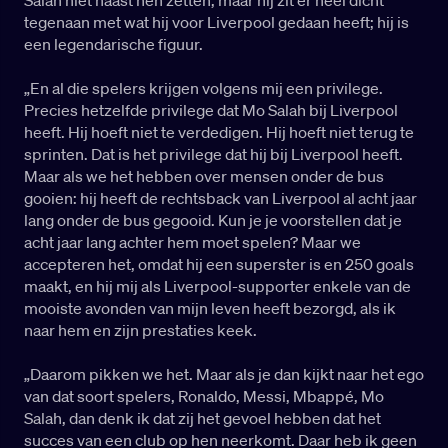
Salah niet naast hen zetten, maar hij zit er heel dicht
tegenaan met wat hij voor Liverpool gedaan heeft; hij is
een legendarische figuur.
„En al die spelers krijgen volgens mij een privilege.
Precies hetzelfde privilege dat Mo Salah bij Liverpool
heeft. Hij hoeft niet te verdedigen. Hij hoeft niet terug te
sprinten. Dat is het privilege dat hij bij Liverpool heeft.
Maar als we het hebben over mensen onder de bus
gooien: hij heeft de rechtsback van Liverpool al acht jaar
lang onder de bus gegooid. Kun je je voorstellen dat je
acht jaar lang achter hem moet spelen? Maar we
accepteren het, omdat hij een superster is en 250 goals
maakt, en hij mij als Liverpool-supporter enkele van de
mooiste avonden van mijn leven heeft bezorgd, als ik
naar hem en zijn prestaties keek.
„Daarom pikken we het. Maar als je dan kijkt naar het ego
van dat soort spelers, Ronaldo, Messi, Mbappé, Mo
Salah, dan denk ik dat zij het gevoel hebben dat het
succes van een club op hen neerkomt. Daar heb ik geen