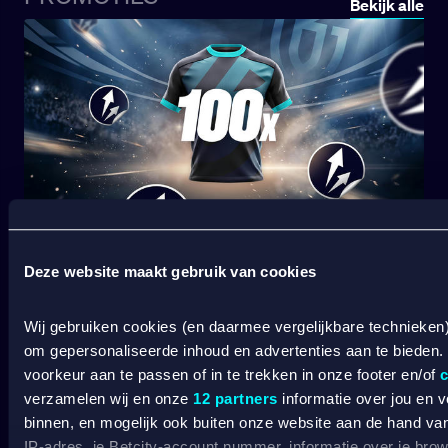
Bekijk alle
afstraffing die leidde tot stevige kritiek, terwijl
gefrustreerde fans Slot en zijn spelers
uitjoelden bij het laatste fluitsignaal.
TOT 100X JE INZET BIJ JE EERSTE STORTING
Deze website maakt gebruik van cookies
Wij gebruiken cookies (en daarmee vergelijkbare technieken
om gepersonaliseerde inhoud en advertenties aan te bieden.
voorkeur aan te passen of in te trekken in onze footer en/of
c
verzamelen wij en onze
12 partners
informatie over jou en 
binnen, en mogelijk ook buiten onze website aan de hand van 
IP-adres, je Betcity-account nummer, informatie over je brows