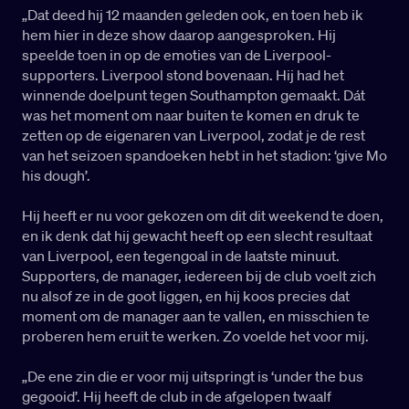
„Dat deed hij 12 maanden geleden ook, en toen heb ik
hem hier in deze show daarop aangesproken. Hij
speelde toen in op de emoties van de Liverpool-
supporters. Liverpool stond bovenaan. Hij had het
winnende doelpunt tegen Southampton gemaakt. Dát
was het moment om naar buiten te komen en druk te
zetten op de eigenaren van Liverpool, zodat je de rest
van het seizoen spandoeken hebt in het stadion: ‘give Mo
his dough’.
Hij heeft er nu voor gekozen om dit dit weekend te doen,
en ik denk dat hij gewacht heeft op een slecht resultaat
van Liverpool, een tegengoal in de laatste minuut.
Supporters, de manager, iedereen bij de club voelt zich
nu alsof ze in de goot liggen, en hij koos precies dat
moment om de manager aan te vallen, en misschien te
proberen hem eruit te werken. Zo voelde het voor mij.
„De ene zin die er voor mij uitspringt is ‘under the bus
gegooid’. Hij heeft de club in de afgelopen twaalf