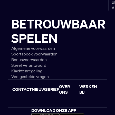
B
A
BETROUWBAAR
SPELEN
Algemene voorwaarden
Sportsbook voorwaarden
Bonusvoorwaarden
Speel Verantwoord
Klachtenregeling
Veelgestelde vragen
OVER
WERKEN
CONTACT
NIEUWSBRIEF
ONS
BIJ
DOWNLOAD ONZE APP