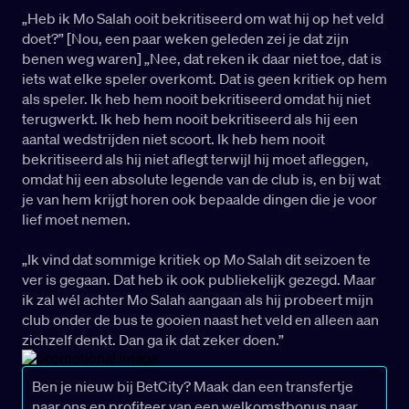
„Heb ik Mo Salah ooit bekritiseerd om wat hij op het veld
doet?” [Nou, een paar weken geleden zei je dat zijn
benen weg waren] „Nee, dat reken ik daar niet toe, dat is
iets wat elke speler overkomt. Dat is geen kritiek op hem
als speler. Ik heb hem nooit bekritiseerd omdat hij niet
terugwerkt. Ik heb hem nooit bekritiseerd als hij een
aantal wedstrijden niet scoort. Ik heb hem nooit
bekritiseerd als hij niet aflegt terwijl hij moet afleggen,
omdat hij een absolute legende van de club is, en bij wat
je van hem krijgt horen ook bepaalde dingen die je voor
lief moet nemen.
„Ik vind dat sommige kritiek op Mo Salah dit seizoen te
ver is gegaan. Dat heb ik ook publiekelijk gezegd. Maar
ik zal wél achter Mo Salah aangaan als hij probeert mijn
club onder de bus te gooien naast het veld en alleen aan
zichzelf denkt. Dan ga ik dat zeker doen.”
Ben je nieuw bij BetCity? Maak dan een transfertje
naar ons en profiteer van een welkomstbonus naar