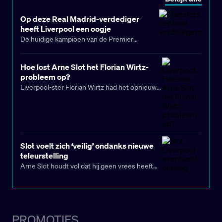
Engeland gaan richting een miljard (!).
Op deze Real Madrid-verdediger
heeft Liverpool een oogje
De huidige kampioen van de Premier
League, Liverpool, zit in een (defensieve)
crisis en heeft volgens de krant “Marca”
Hoe lost Arne Slot het Florian Wirtz-
interesse in het aantrekken van de jonge
probleem op?
verdediger van Real Madrid, Joan Martínez.
Liverpool-ster Florian Wirtz had het opnieuw
lastig tegen Manchester City, waarbij zijn
tactische inpassing nog steeds een probleem
vormt voor Arne Slot. Het is bepaald geen
droomstart geweest voor Florian Wirtz sinds
hij deze zomer de overstap maakte naar de
Slot voelt zich ‘veilig’ ondanks nieuwe
Premier League voor €125 miljoen.
teleurstelling
Arne Slot houdt vol dat hij geen vrees heeft
voor ontslag, ondanks het ontluisterende 4-1
verlies van Liverpool tegen PSV Eindhoven op
woensdag. De vele mankementen van
Liverpool werden genadeloos blootgelegd
PROMOTIES
door PSV in een Champions League-