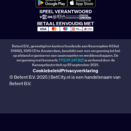
SPEEL VERANTWOORD
BETAAL EENVOUDIG MET
Betent B.V., gevestigd en kantoorhoudende aan Keurenplein 4 (Unit
D1442), 1069 CD te Amsterdam, beschikt over een vergunning tot het
op afstand organiseren van casinospelen en weddenschappen. De
vergunning met kenmerk:
1712/01.247.822
is verleend door de
Kansspelautoriteit op 29 september 2021.
Cookiebeleid
Privacyverklaring
© Betent B.V. 2025 | BetCity.nl is een handelsnaam van
Betent B.V.