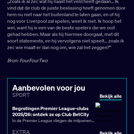
„Zoals ik al zei: wat hij naast het veld heeft gedaan… Ik
vind dat de club de juiste beslissing heeft genomen door
hem nu niet naar het buitenland te laten gaan, en of hij
nog voor Liverpool zal spelen, weet ik niet. Ik hoop het
wel, want hij is een van de beste spelers die we ooit
gehad hebben. Maar als hij hiermee doorgaat, met dit
soort statements, en hij vervolgens niet speelt… zoals ik
zei: wie maalt er dan nog om, wie zal het zeggen?”
Bron: FourFourTwo
Aanbevolen voor jou
SPORT
Bekijk alle
Begrotingen Premier League-clubs
2025/26: ontdek ze op Club BetCity
In de Premier League vliegen de miljoenen
over de toonbank. Sterker nog, de
EXTRA
Bekijk alle
begrotingen van het hoogste niveau van