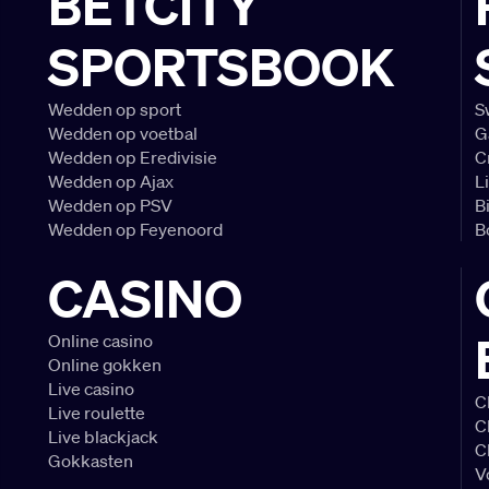
BETCITY
SPORTSBOOK
Wedden op sport
S
Wedden op voetbal
G
Wedden op Eredivisie
C
Wedden op Ajax
L
Wedden op PSV
B
Wedden op Feyenoord
B
CASINO
Online casino
Online gokken
Live casino
C
Live roulette
C
Live blackjack
C
Gokkasten
V