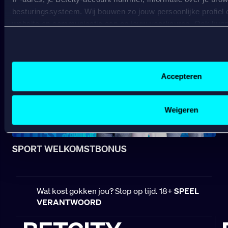
besturingssysteem. Wij bouwen zo jouw persoonlijke profiel
START JOUW VOETBALSEIZOEN BIJ BETCITY
website en communicatie aan op jouw voorkeuren. Ook kunne
laten zien op basis van jouw recente internetgedrag. Specifi
de data voor de volgende doeleinden:
Advertentie- en contentmeting, inzichten in het publiek en
Gepersonaliseerde content;
Accepteren
Gepersonaliseerde advertenties;
Sociale media functionaliteit.
Lees hierover meer in ons
cookiebeleid
en
privacybeleid
.
Weigeren
SPORT WELKOMSTBONUS
Wat kost gokken jou? Stop op tijd. 18+
SPEEL
VERANTWOORD