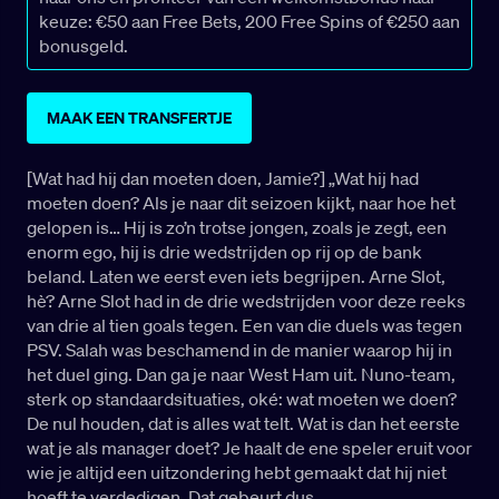
keuze: €50 aan Free Bets, 200 Free Spins of €250 aan
bonusgeld.
MAAK EEN TRANSFERTJE
[Wat had hij dan moeten doen, Jamie?] „Wat hij had
moeten doen? Als je naar dit seizoen kijkt, naar hoe het
gelopen is… Hij is zo’n trotse jongen, zoals je zegt, een
enorm ego, hij is drie wedstrijden op rij op de bank
beland. Laten we eerst even iets begrijpen. Arne Slot,
hè? Arne Slot had in de drie wedstrijden voor deze reeks
van drie al tien goals tegen. Een van die duels was tegen
PSV. Salah was beschamend in de manier waarop hij in
het duel ging. Dan ga je naar West Ham uit. Nuno-team,
sterk op standaardsituaties, oké: wat moeten we doen?
De nul houden, dat is alles wat telt. Wat is dan het eerste
wat je als manager doet? Je haalt de ene speler eruit voor
wie je altijd een uitzondering hebt gemaakt dat hij niet
hoeft te verdedigen. Dat gebeurt dus.