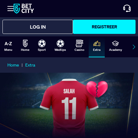
LOG IN
REGISTREER
Menu
Home
Sport
Wedtips
Casino
Extra
Academy
Form
Home
|
Extra