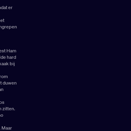
dat er
iet
 ingrepen
West Ham
lde hard
kaak bij
arom
ort duwen
an
ubs
 zitten.
no
d. Maar