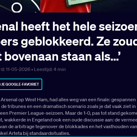
enal heeft het hele seizoe
ers geblokkeerd. Ze zou
t bovenaan staan als…’
d: 11-05-2026 •
Leestijd:
4
min
 JE GOOGLE-FAVORIET
 Arsenal op West Ham, had alles weg van een finale: gespannen 
 de tribunes en een dramatisch scenario zoals je dat vaak ziet in
 een Premier League-seizoen. Maar de 1-0, pas tot stand gekom
t, wakkerde in Engeland ook een oude discussie aan: de verme
 van de arbitrage tegenover de blokkades en het vasthouden van
kel Arteta bij standaardsituaties.