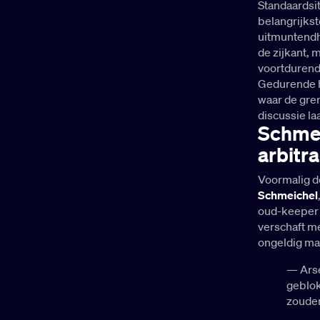
Standaardsit
belangrijkst
uitmuntendh
de zijkant, 
voortdurend
Gedurende h
waar de gren
discussie la
Schmei
arbitr
Voormalig do
Schmeichel
oud-keeper
verschaft m
ongeldig ma
— Arse
geblok
zouden