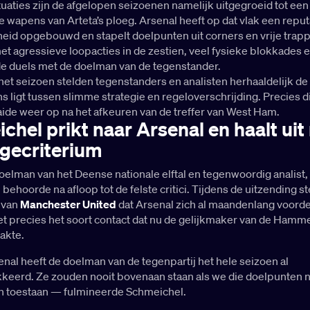
uaties zijn de afgelopen seizoenen namelijk uitgegroeid tot een
e wapens van Arteta’s ploeg. Arsenal heeft op dat vlak een reput
eid opgebouwd en stapelt doelpunten uit corners en vrije trap
met agressieve loopacties in de zestien, veel fysieke blokkades 
e duels met de doelman van de tegenstander.
et seizoen stelden tegenstanders en analisten herhaaldelijk de
s ligt tussen slimme strategie en regeloverschrijding. Precies d
aide weer op na het afkeuren van de treffer van West Ham.
chel prikt naar Arsenal en haalt uit
agecriterium
elman van het Deense nationale elftal en tegenwoordig analist,
, behoorde na afloop tot de felste critici. Tijdens de uitzending s
 van
Manchester United
dat Arsenal zich al maandenlang voord
et precies het soort contact dat nu de gelijkmaker van de Hamm
akte.
nal heeft de doelman van de tegenpartij het hele seizoen al
keerd. Ze zouden nooit bovenaan staan als we die doelpunten n
 toestaan — fulmineerde Schmeichel.