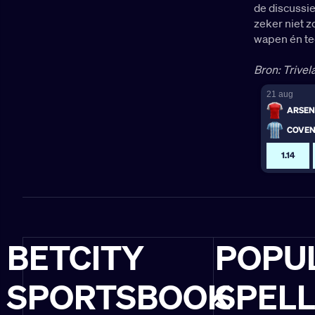
de discussi
zeker niet z
wapen én te
Bron: Trivel
BETCITY
POPU
SPORTSBOOK
SPEL