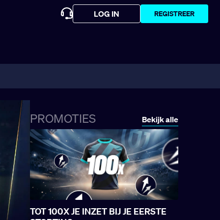
LOG IN
REGISTREER
PROMOTIES
Bekijk alle
TOT 100X JE INZET BIJ JE EERSTE