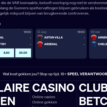
e die de VAR losmaakte, belooft voorlopig nog niet te verstomm
olang de Gunners spelhervattingen blijven gebruiken als beslis
gelijk mikpunt blijven van terugkerende controverse.
a
Wat kost gokken jou? Stop op tijd. 18+
SPEEL VERANTWOO
LAIRE
CASINO
CLU
LEN
BETC
Online casino
Online gokken