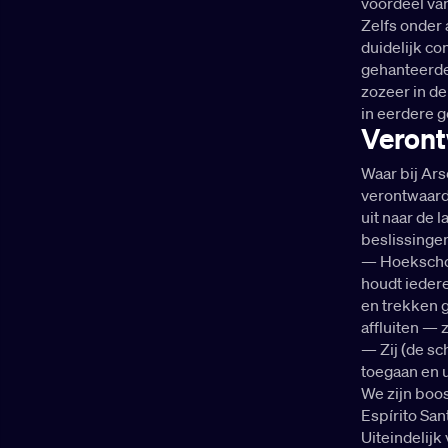
voordeel va
Zelfs onder 
duidelijk co
gehanteerde 
zozeer in de
in eerdere g
Veront
Waar bij Ar
verontwaard
uit naar de 
beslissingen
— Hoekschop
houdt iedere
en trekken g
affluiten — 
— Zij (de s
toegaan en u
We zijn boos
Espírito San
Uiteindelijk