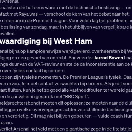
n Arsenal.
analisten die het eens waren met de technische beslissing — om
ntact met Raya was — verschoof de kern van het debat naar het
criterium in de Premier League. Voor velen lag het probleem n
 beslissing van zondag, maar in het uitblijven van vergelijkbare
evallen.
waardiging bij West Ham
senal bijna op kampioenswijze werd gevierd, overheersten bij 
iging en een gevoel van onrecht. Aanvoerder
Jarrod Bowen
haa
lange duur van de VAR-review en stelde de inconsistentie aan de 
 over fysiek contact bij corners.
pen zijn fysieke momenten. De Premier League ís fysiek. Da
en ervan. Je moet contact verwachten bij corners. Als je dit so
aat fluiten, kun je net zo goed álle vasthoudfouten ter wereld ga
zei de aanvaller in gesprek met “BBC Sport”.
cheidsrechtersbond) moeten dit oplossen; ze moeten naar de cl
itleggen welke overwegingen achter verschillende beslissingen
 en verdrietig. Dit mag niet blijven gebeuren — vulde coach Nu
to aan.
 verliet Arsenal het veld met een gigantische zege in de titelstrij