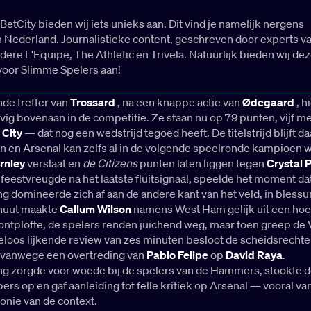
BetCity bieden wij iets unieks aan. Dit vind je namelijk nergens
n Nederland. Journalistieke content, geschreven door experts v
dere L'Equipe, The Athletic en Trivela. Natuurlijk bieden wij de
voor Slimme Spelers aan!
de treffer van
Trossard
, na een knappe actie van
Ødegaard
, h
vig bovenaan in de competitie. Ze staan nu op 79 punten, vijf m
 City
— dat nog een wedstrijd tegoed heeft. De titelstrijd blijft 
en en Arsenal kan zelfs al in de volgende speelronde kampioen 
rnley
verslaat en
de Citizens
punten laten liggen tegen
Crystal 
eestvreugde na het laatste fluitsignaal, speelde het moment da
 domineerde zich af aan de andere kant van het veld, in blessure
nuut maakte
Callum Wilson
namens West Ham gelijk uit een ho
ontplofte, de spelers renden juichend weg, maar toen greep de 
loos lijkende review van zes minuten besloot de scheidsrechte
n vanwege een overtreding van
Pablo Felipe
op
David Raya
.
ing zorgde voor woede bij de spelers van de Hammers, stookte d
ers op en gaf aanleiding tot felle kritiek op Arsenal — vooral v
onie van de context.