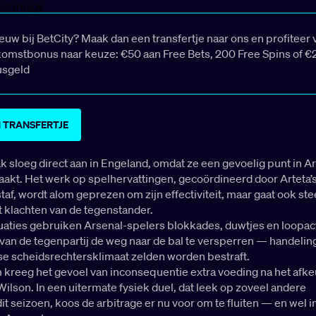
ieuw bij BetCity? Maak dan een transfertje naar ons en profiteer 
omstbonus naar keuze: €50 aan Free Bets, 200 Free Spins of €
usgeld
 TRANSFERTJE
ak sloeg direct aan in Engeland, omdat ze een gevoelig punt in A
akt. Het werk op spelhervattingen, gecoördineerd door Arteta’
taf, wordt alom geprezen om zijn effectiviteit, maar gaat ook st
 klachten van de tegenstander.
ituaties gebruiken Arsenal-spelers blokkades, duwtjes en loopa
van de tegenpartij de weg naar de bal te versperren — handelin
se scheidsrechtersklimaat zelden worden bestraft.
 kreeg het gevoel van inconsequentie extra voeding na het afk
Wilson. In een uitermate fysiek duel, dat leek op zoveel andere
 seizoen, koos de arbitrage er nu voor om te fluiten — en wel i