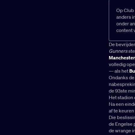
Op Club 
anders i
onder an
content 
De bevrijden
Gunners
ste
Manchester
volledig op
— als het
Bu
Ondanks de f
nabespreking
de 93ste mi
Het stadion 
Na een einde
af te keure
Die besliss
de Engelse p
de wrange ir