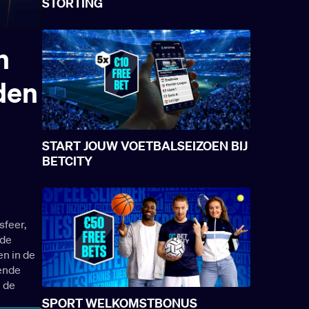
STORTING
n
den
START JOUW VOETBALSEIZOEN BIJ
BETCITY
sfeer,
 de
en in de
ende
 de
SPORT WELKOMSTBONUS