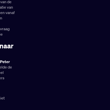
 van de
atie van
pen vanaf
en
 vraag
ie
 naar
Peter
telde de
eel
ers
iet