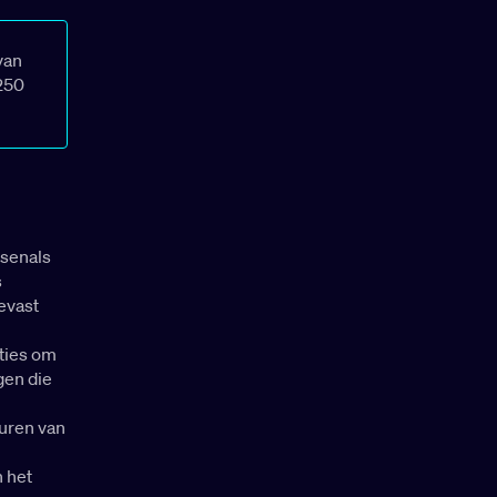
van
250
rsenals
s
eevast
cties om
gen die
euren van
n het