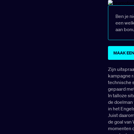
Ben je n
een welk
aan bon
MAAK EEN
Zijn uitspra
kampagne ra
technische s
gepaard met
In talloze s
de doelman 
in het Engel
Juist daarom
de goal van 
momenten dit