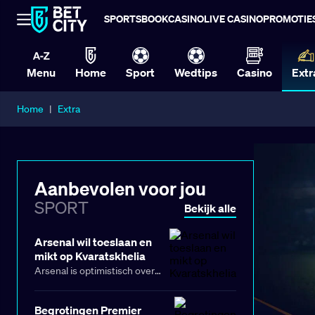
SPORTSBOOK
CASINO
LIVE CASINO
PROMOTIE
Menu
Home
Sport
Wedtips
Casino
Extr
Home
|
Extra
Aanbevolen voor jou
SPORT
Bekijk alle
Arsenal wil toeslaan en
mikt op Kvaratskhelia
Arsenal is optimistisch over
een mogelijke komst van
Khvicha Kvaratskhelia
Begrotingen Premier