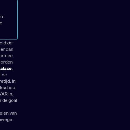
an
ze
ield
de
eer dan
daarmee
worden
Palace
.
t de
tijd. In
ekschop.
VAR in.
r de goal
elen van
anwege