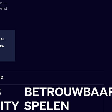
en —
send
RD
B
BETROUWBAA
ITY
SPELEN