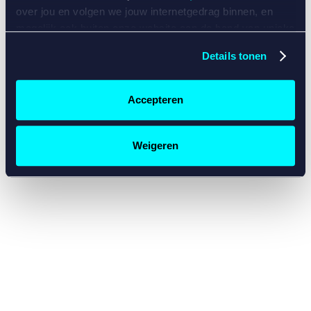
console for more information)
.
over jou en volgen we jouw internetgedrag binnen, en
mogelijk ook buiten onze website aan de hand van unieke
identificatoren, zoals je IP-adres, je Betcity-account
Details tonen
nummer, informatie over je browser, je apparaat of je
besturingssysteem. Wij bouwen zo jouw persoonlijke
profiel op. Hiermee passen wij onze website en
Accepteren
communicatie aan op jouw voorkeuren. Ook kunnen we
zo gerichte advertenties laten zien op basis van jouw
recente internetgedrag. Specifiek gebruiken wij en onze
Weigeren
partners de data voor de volgende doeleinden:
Advertentie- en contentmeting, inzichten in het publiek
en in productontwikkeling;
Gepersonaliseerde content;
Gepersonaliseerde advertenties;
Sociale media functionaliteit.
Lees hierover meer in
ons
cookiebeleid
en
privacybeleid
.