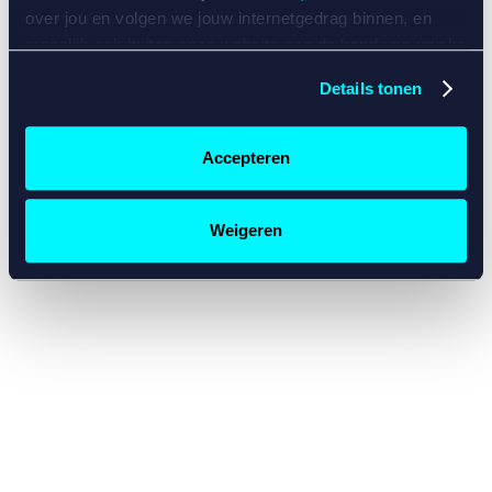
console for more information)
.
over jou en volgen we jouw internetgedrag binnen, en
mogelijk ook buiten onze website aan de hand van unieke
identificatoren, zoals je IP-adres, je Betcity-account
Details tonen
nummer, informatie over je browser, je apparaat of je
besturingssysteem. Wij bouwen zo jouw persoonlijke
profiel op. Hiermee passen wij onze website en
Accepteren
communicatie aan op jouw voorkeuren. Ook kunnen we
zo gerichte advertenties laten zien op basis van jouw
recente internetgedrag. Specifiek gebruiken wij en onze
Weigeren
partners de data voor de volgende doeleinden:
Advertentie- en contentmeting, inzichten in het publiek
en in productontwikkeling;
Gepersonaliseerde content;
Gepersonaliseerde advertenties;
Sociale media functionaliteit.
Lees hierover meer in
ons
cookiebeleid
en
privacybeleid
.