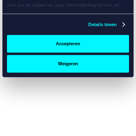
console for more information)
.
over jou en volgen we jouw internetgedrag binnen, en
mogelijk ook buiten onze website aan de hand van unieke
identificatoren, zoals je IP-adres, je Betcity-account
Details tonen
nummer, informatie over je browser, je apparaat of je
besturingssysteem. Wij bouwen zo jouw persoonlijke
profiel op. Hiermee passen wij onze website en
Accepteren
communicatie aan op jouw voorkeuren. Ook kunnen we
zo gerichte advertenties laten zien op basis van jouw
recente internetgedrag. Specifiek gebruiken wij en onze
Weigeren
partners de data voor de volgende doeleinden:
Advertentie- en contentmeting, inzichten in het publiek
en in productontwikkeling;
Gepersonaliseerde content;
Gepersonaliseerde advertenties;
Sociale media functionaliteit.
Lees hierover meer in
ons
cookiebeleid
en
privacybeleid
.