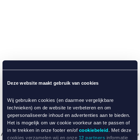
Deze website maakt gebruik van cookies
Wij gebruiken cookies (en daarmee vergelijkbare
technieken) om de website te verbeteren en om
gepersonaliseerde inhoud en advertenties aan te bieden.
Het is mogelijk om uw cookie voorkeur aan te passen of
in te trekken in onze footer en/of
cookiebeleid
. Met deze
Application error: a client-side exception has occurred (see the browser
cookies verzamelen wij en onze
12 partners
informatie