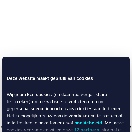
Deze website maakt gebruik van cookies
Wij gebruiken cookies (en daarmee vergelijkbare
technieken) om de website te verbeteren en om
gepersonaliseerde inhoud en advertenties aan te bieden.
Het is mogelijk om uw cookie voorkeur aan te passen of
in te trekken in onze footer en/of
cookiebeleid
. Met deze
Application error: a client-side exception has occurred (see the browser
cookies verzamelen wij en onze
12 partners
informatie