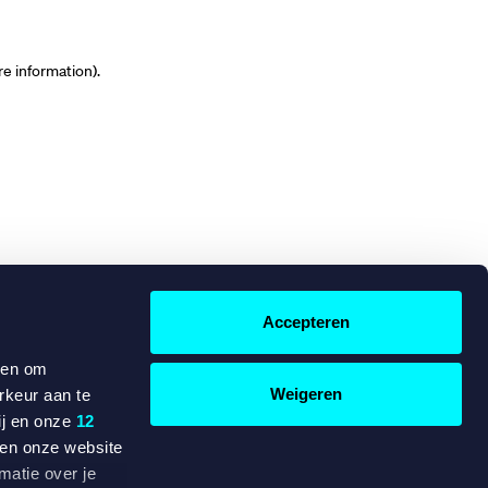
re information)
.
Accepteren
 en om
Weigeren
rkeur aan te
ij en onze
12
ten onze website
matie over je