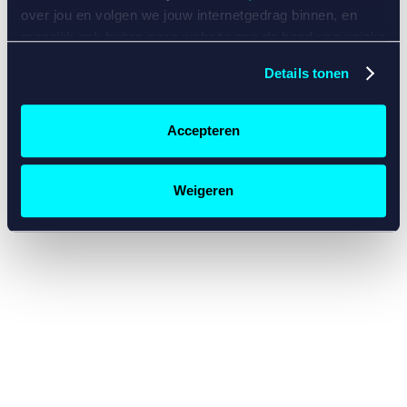
console for more information)
.
over jou en volgen we jouw internetgedrag binnen, en
mogelijk ook buiten onze website aan de hand van unieke
identificatoren, zoals je IP-adres, je Betcity-account
Details tonen
nummer, informatie over je browser, je apparaat of je
besturingssysteem. Wij bouwen zo jouw persoonlijke
profiel op. Hiermee passen wij onze website en
Accepteren
communicatie aan op jouw voorkeuren. Ook kunnen we
zo gerichte advertenties laten zien op basis van jouw
recente internetgedrag. Specifiek gebruiken wij en onze
Weigeren
partners de data voor de volgende doeleinden:
Advertentie- en contentmeting, inzichten in het publiek
en in productontwikkeling;
Gepersonaliseerde content;
Gepersonaliseerde advertenties;
Sociale media functionaliteit.
Lees hierover meer in
ons
cookiebeleid
en
privacybeleid
.