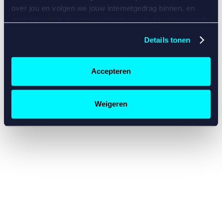
console for more information)
.
over jou en volgen we jouw internetgedrag binnen, en
mogelijk ook buiten onze website aan de hand van unieke
identificatoren, zoals je IP-adres, je Betcity-account
Details tonen
nummer, informatie over je browser, je apparaat of je
besturingssysteem. Wij bouwen zo jouw persoonlijke
profiel op. Hiermee passen wij onze website en
Accepteren
communicatie aan op jouw voorkeuren. Ook kunnen we
zo gerichte advertenties laten zien op basis van jouw
recente internetgedrag. Specifiek gebruiken wij en onze
Weigeren
partners de data voor de volgende doeleinden:
Advertentie- en contentmeting, inzichten in het publiek
en in productontwikkeling;
Gepersonaliseerde content;
Gepersonaliseerde advertenties;
Sociale media functionaliteit.
Lees hierover meer in
ons
cookiebeleid
en
privacybeleid
.