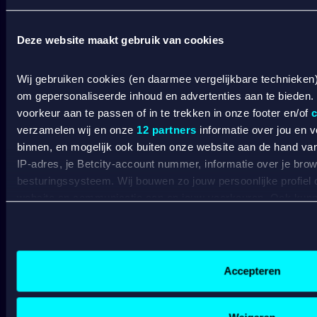
Wedden op sport
S
Wedden op voetbal
G
Deze website maakt gebruik van cookies
Wedden op Eredivisie
C
Wedden op Ajax
L
Wij gebruiken cookies (en daarmee vergelijkbare technieken
Wedden op PSV
B
om gepersonaliseerde inhoud en advertenties aan te bieden.
Wedden op Feyenoord
B
voorkeur aan te passen of in te trekken in onze footer en/of
c
verzamelen wij en onze
12 partners
informatie over jou en 
CASINO
binnen, en mogelijk ook buiten onze website aan de hand van 
IP-adres, je Betcity-account nummer, informatie over je brows
Online casino
besturingssysteem. Wij bouwen zo jouw persoonlijke profiel
Online gokken
website en communicatie aan op jouw voorkeuren. Ook kunne
Live casino
C
laten zien op basis van jouw recente internetgedrag. Specifi
Live roulette
C
de data voor de volgende doeleinden:
Live blackjack
C
Advertentie- en contentmeting, inzichten in het publiek en
Gokkasten
V
Gepersonaliseerde content;
Accepteren
B
Gepersonaliseerde advertenties;
A
Sociale media functionaliteit.
Lees hierover meer in ons
cookiebeleid
en
privacybeleid
.