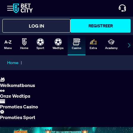
LOG IN
REGISTREER
Menu
Home
Sport
Wedtips
Casino
Extra
Academy
Form
Home
|