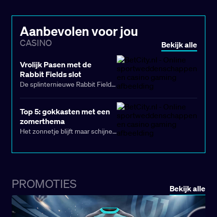
Aanbevolen voor jou
CASINO
Bekijk alle
Vrolijk Pasen met de
Rabbit Fields slot
De splinternieuwe Rabbit Fields
gokkast werd op 14 maart 2024
gelanceerd door de
Top 5: gokkasten met een
spelprovider Just For The Win.
zomerthema
Het vrolijke kansspel staat
Het zonnetje blijft maar schijnen
volledig in het teken van een
en wij hebben de zomervibes
schattig konijntje. De sfeervolle
goed te pakken! Natuurlijk kan je
boerderijomgeving, de diertjes
gaan genieten van een heerlijk
en de bonusfeatures zorgen
drankje op een terras, maar ook
voor een unieke speelbeleving.
PROMOTIES
bij BetCity kan je het
Bekijk alle
De speler moet ook goed op de
zomergevoel vasthouden. In
Wild symbolen letten, want die
ons Casino staan allerlei
kunnen voor hoge geldwinsten
spannende gokkasten met een