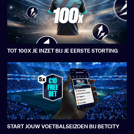
zorgen. Nieuwsgierig geraakt,
zomerthema voor je klaar.
lees dan snel verder. Of waag
Hieronder staan de 5 beste
een gokje en begin nu alvast
zomergokkasten voor de
aan het paasfeest!
liefhebbers op een rijtje!
TOT 100X JE INZET BIJ JE EERSTE STORTING
START JOUW VOETBALSEIZOEN BIJ BETCITY