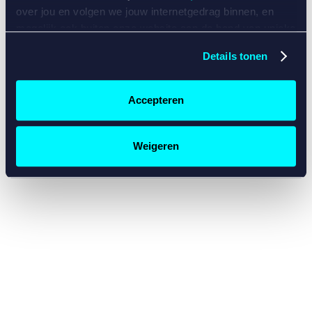
console for more information)
.
over jou en volgen we jouw internetgedrag binnen, en
mogelijk ook buiten onze website aan de hand van unieke
identificatoren, zoals je IP-adres, je Betcity-account
Details tonen
nummer, informatie over je browser, je apparaat of je
besturingssysteem. Wij bouwen zo jouw persoonlijke
profiel op. Hiermee passen wij onze website en
Accepteren
communicatie aan op jouw voorkeuren. Ook kunnen we
zo gerichte advertenties laten zien op basis van jouw
recente internetgedrag. Specifiek gebruiken wij en onze
Weigeren
partners de data voor de volgende doeleinden:
Advertentie- en contentmeting, inzichten in het publiek
en in productontwikkeling;
Gepersonaliseerde content;
Gepersonaliseerde advertenties;
Sociale media functionaliteit.
Lees hierover meer in
ons
cookiebeleid
en
privacybeleid
.