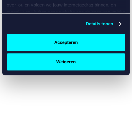
console for more information)
.
over jou en volgen we jouw internetgedrag binnen, en
mogelijk ook buiten onze website aan de hand van unieke
identificatoren, zoals je IP-adres, je Betcity-account
Details tonen
nummer, informatie over je browser, je apparaat of je
besturingssysteem. Wij bouwen zo jouw persoonlijke
profiel op. Hiermee passen wij onze website en
Accepteren
communicatie aan op jouw voorkeuren. Ook kunnen we
zo gerichte advertenties laten zien op basis van jouw
recente internetgedrag. Specifiek gebruiken wij en onze
Weigeren
partners de data voor de volgende doeleinden:
Advertentie- en contentmeting, inzichten in het publiek
en in productontwikkeling;
Gepersonaliseerde content;
Gepersonaliseerde advertenties;
Sociale media functionaliteit.
Lees hierover meer in
ons
cookiebeleid
en
privacybeleid
.