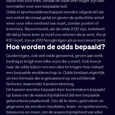
value met zich mee, omdat de odds veel hoger zijn dan
normaliter voor een bepaalde bet.
Odds in sportweddenschappen worden uitgedrukt als
een enkel decimaal getal en geven de potentiële winst
weer voor elke eenheid van inzet, zonder punten of
komma's. Bijvoorbeeld, als de odds 2.00 zijn, betekent
dit dat je twee keer je inzet zou winnen als je wint. Als je
€10 inzet, zou je €20 terugkrijgen als je succesvol bent.
Hoe worden de odds bepaald?
Quoteringen, ook wel odds genoemd, geven aan welk
bedrag je krijgt voor elke euro die u inzet. Ook kun je
naar de odds kijken om een ​​idee te krijgen hoe riskant
een bepaalde weddenschap is. Odds bestaan ​​eigenlijk
uit een formule die is gebaseerd op verschillende
factoren, waaronder kansberekening.
De kansen worden bepaald door bookmakers bepaald
op basis van de waarschijnlijkheid dat een bepaalde
gebeurtenis plaatsvindt. Om dit te doen, gebruiken ze
gegevens als eerdere resultaten, team- en spelersvorm,
blessures en meer, om de waarschijnlijkheid van elke