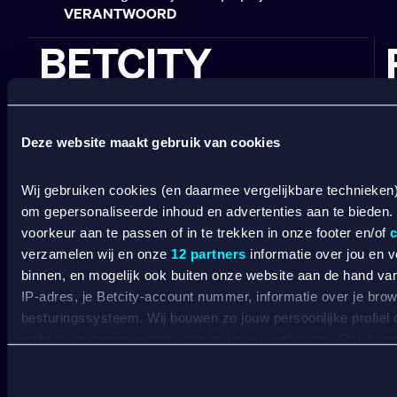
VERANTWOORD
BETCITY
SPORTSBOOK
Deze website maakt gebruik van cookies
Wedden op sport
S
Wedden op voetbal
G
Wedden op Eredivisie
C
Wij gebruiken cookies (en daarmee vergelijkbare technieken
Wedden op Ajax
L
om gepersonaliseerde inhoud en advertenties aan te bieden.
Wedden op PSV
B
voorkeur aan te passen of in te trekken in onze footer en/of
c
Wedden op Feyenoord
B
verzamelen wij en onze
12 partners
informatie over jou en 
binnen, en mogelijk ook buiten onze website aan de hand van 
CASINO
IP-adres, je Betcity-account nummer, informatie over je brows
besturingssysteem. Wij bouwen zo jouw persoonlijke profiel
Online casino
website en communicatie aan op jouw voorkeuren. Ook kunne
Online gokken
laten zien op basis van jouw recente internetgedrag. Specifi
Live casino
de data voor de volgende doeleinden:
C
Live roulette