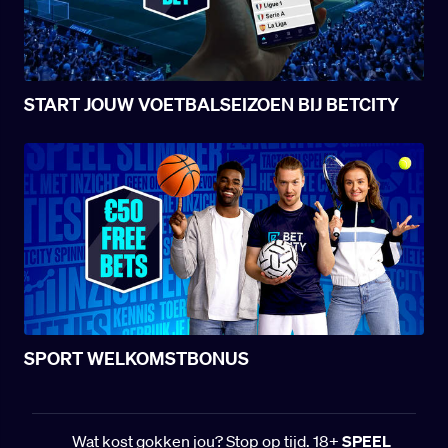
START JOUW VOETBALSEIZOEN BIJ BETCITY
SPORT WELKOMSTBONUS
Wat kost gokken jou? Stop op tijd. 18+
SPEEL