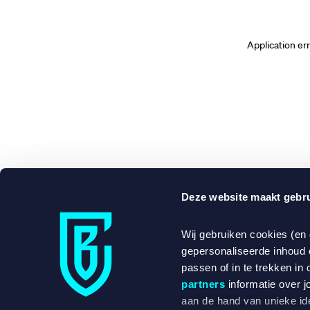
Application er
Deze website maakt gebru
Wij gebruiken cookies (en
gepersonaliseerde inhoud 
passen of in te trekken in 
partners
informatie over j
aan de hand van unieke ide